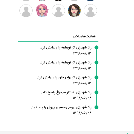
بابی
سامان
امیردلتا
امیروو
ملیکا
عارفه
براون
راحمی
منتظری
داستانپور
محسن
فاطمه
حسین
مانلی
ادریس
محمودزاده
شهشهانی
پروان
نشایی
صفری
فعالیت‌های اخیر
مقدم
راد شهبازی
اثر
قورباغه
را ویرایش کرد.
1398/08/13
راد شهبازی
اثر
قورباغه
را ویرایش کرد.
1398/08/13
راد شهبازی
اثر
برادر جان
را ویرایش کرد.
1398/08/13
راد شهبازی
به نظر
سیمرغ
پاسخ داد.
1398/06/28
راد شهبازی
بررسی
حسین پروان
را پسندید.
1398/06/28