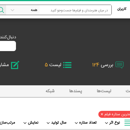
کاربران
دنبال‌کنن
بررسی
124
لیست
5
مشا
ت
لیست‌ها
پسند‌ها
شبکه
×
ترین ستاره فیلم
نوع اثر
تعداد ستاره
سال تولید
نمایش
مرتب‌سازی