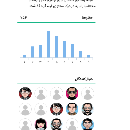
- سینما رسانه‌ی مناسبی برای توضیح دادن نیست.
مخاطب را باید در درک محتوای فیلم آزاد گذاشت.
ستاره‌ها
754
1
2
3
4
5
6
7
8
9
دنبال‌کنندگان
ممدرضا
رضا
زهرا ~
ابتین
سید
کاظمی
محمد
موسوی
مهدی
مهدی
داود
طرفدار
کیوان
فرهمند
سلطانی
رضیی
میلی
کیانی