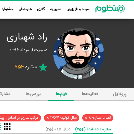
سینما و تلویزیون
تحریریه
گالری
هنرمندان
جشنواره
راد شهبازی
عضویت از مرداد 1396
ستاره
754
پروفایل
فعالیت‌ها
فیلم‌ها
بررسی‌ها
مشارک
×
×
تعداد ستاره: 8
سال تولید: 1363
مرتب‌سازی بر اساس: بیش
ستاره داده شده (754)
دنبال شده (25)