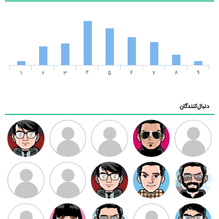
1
2
3
4
5
6
7
8
9
دنبال‌کنندگان
ممدرضا
رضا کاظمی
زهرا ~
ابتین
سید محمد
موسوی
مهدی فرهمند
مهدی سلطانی
داود رضیی
طرفدار میلی
کیوان کیانی