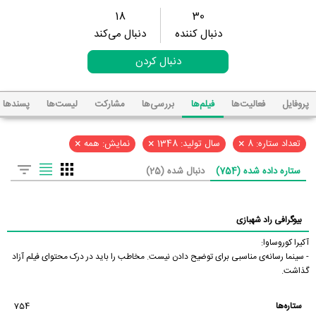
18
30
دنبال کننده
دنبال می‌کند
دنبال کردن
پروفایل
فعالیت‌ها
فیلم‌ها
بررسی‌ها
مشارکت
لیست‌ها
پسند‌ها
×
×
×
تعداد ستاره: 8
سال تولید: 1348
نمایش: همه
ستاره داده شده (754)
دنبال شده (25)
بیوگرافی راد شهبازی
آکیرا کوروساوا:
- سینما رسانه‌ی مناسبی برای توضیح دادن نیست. مخاطب را باید در درک محتوای فیلم آزاد
گذاشت.
ستاره‌ها
754