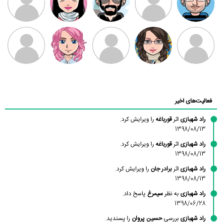
بابی براون
سامان راحمی
امیردلتا
امیروو
ملیکا منتظری
عارفه داستانپور
محسن
فاطمه
حسین پروان
مانلی نشایی
ادریس صفری
محمودزاده
شهشهانی
مقدم
فعالیت‌های اخیر
راد شهبازی
اثر
قورباغه
را ویرایش کرد.
1398/08/13
راد شهبازی
اثر
قورباغه
را ویرایش کرد.
1398/08/13
راد شهبازی
اثر
برادر جان
را ویرایش کرد.
1398/08/13
راد شهبازی
به نظر
سیمرغ
پاسخ داد.
1398/06/28
راد شهبازی
بررسی
حسین پروان
را پسندید.