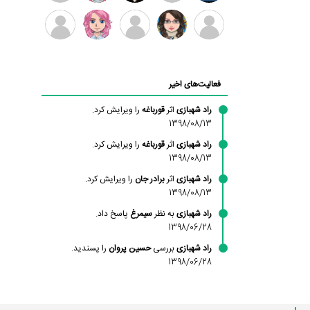
بابی
سامان
امیردلتا
امیروو
ملیکا
عارفه
براون
راحمی
منتظری
داستانپور
محسن
فاطمه
حسین
مانلی
ادریس
محمودزاده
شهشهانی
پروان
نشایی
صفری
فعالیت‌های اخیر
مقدم
راد شهبازی
اثر
قورباغه
را ویرایش کرد.
1398/08/13
راد شهبازی
اثر
قورباغه
را ویرایش کرد.
1398/08/13
راد شهبازی
اثر
برادر جان
را ویرایش کرد.
1398/08/13
راد شهبازی
به نظر
سیمرغ
پاسخ داد.
1398/06/28
راد شهبازی
بررسی
حسین پروان
را پسندید.
1398/06/28