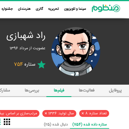
سینما و تلویزیون
تحریریه
گالری
هنرمندان
جشنواره
راد شهبازی
عضویت از مرداد 1396
ستاره
754
پروفایل
فعالیت‌ها
فیلم‌ها
بررسی‌ها
مشارک
×
×
تعداد ستاره: 8
سال تولید: 1336
مرتب‌سازی بر اساس: بیش
ستاره داده شده (754)
دنبال شده (25)