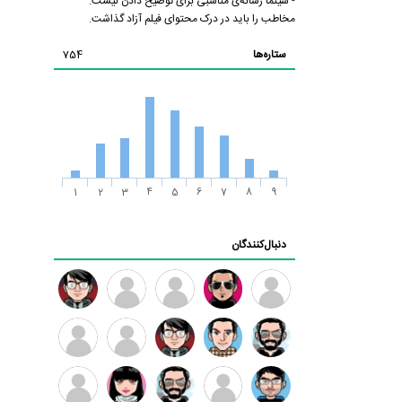
- سینما رسانه‌ی مناسبی برای توضیح دادن نیست.
مخاطب را باید در درک محتوای فیلم آزاد گذاشت.
ستاره‌ها
754
1
2
3
4
5
6
7
8
9
دنبال‌کنندگان
ممدرضا
رضا
زهرا ~
ابتین
سید
کاظمی
محمد
موسوی
مهدی
مهدی
داود
طرفدار
کیوان
فرهمند
سلطانی
رضیی
میلی
کیانی