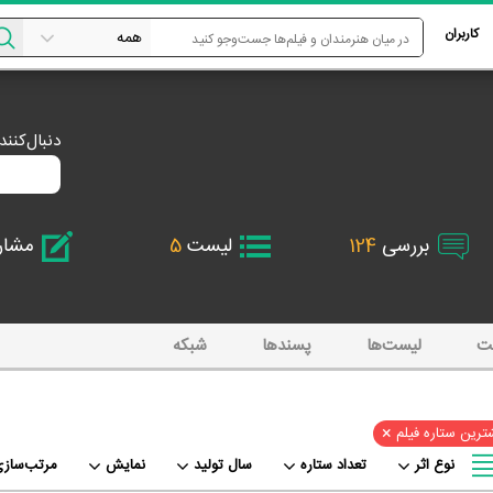
کاربران
دنبال‌کنن
بررسی
124
لیست
5
مشا
ت
لیست‌ها
پسند‌ها
شبکه
×
ترین ستاره فیلم
نوع اثر
تعداد ستاره
سال تولید
نمایش
مرتب‌سازی