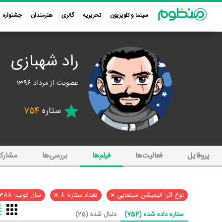
سینما و تلویزیون
تحریریه
گالری
هنرمندان
جشنواره
راد شهبازی
عضویت از مرداد 1396
ستاره
754
پروفایل
فعالیت‌ها
فیلم‌ها
بررسی‌ها
مشارک
×
×
نوع اثر: انیمیشن سینمایی
تعداد ستاره: 8
سال تولید: 1388
ستاره داده شده (754)
دنبال شده (25)