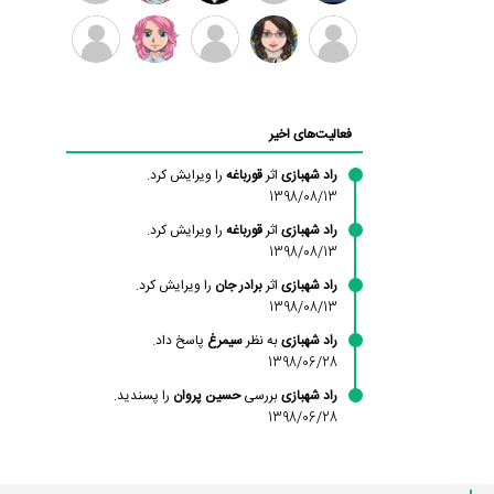
بابی
سامان
امیردلتا
امیروو
ملیکا
عارفه
براون
راحمی
منتظری
داستانپور
محسن
فاطمه
حسین
مانلی
ادریس
محمودزاده
شهشهانی
پروان
نشایی
صفری
فعالیت‌های اخیر
مقدم
راد شهبازی
اثر
قورباغه
را ویرایش کرد.
1398/08/13
راد شهبازی
اثر
قورباغه
را ویرایش کرد.
1398/08/13
راد شهبازی
اثر
برادر جان
را ویرایش کرد.
1398/08/13
راد شهبازی
به نظر
سیمرغ
پاسخ داد.
1398/06/28
راد شهبازی
بررسی
حسین پروان
را پسندید.
1398/06/28