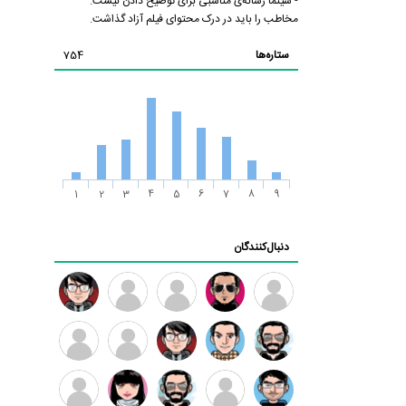
- سینما رسانه‌ی مناسبی برای توضیح دادن نیست.
مخاطب را باید در درک محتوای فیلم آزاد گذاشت.
ستاره‌ها
754
1
2
3
4
5
6
7
8
9
دنبال‌کنندگان
ممدرضا
رضا
زهرا ~
ابتین
سید
کاظمی
محمد
موسوی
مهدی
مهدی
داود
طرفدار
کیوان
فرهمند
سلطانی
رضیی
میلی
کیانی