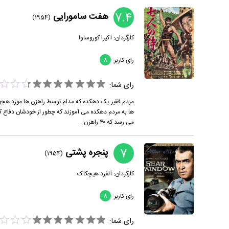
7.4
هفت سامورایی
(1954)
کارگردان:
آکیرا کوروساوا
رای کاربر:
8
رای شما:
ها به مردم دهکده می آموزند که چطور از خودشان دفاع کن
می رسد که ۴۰ راهزن ...
7
پنجره پشتی
(1954)
کارگردان:
آلفرد هیچکاک
رای کاربر:
8
رای شما: