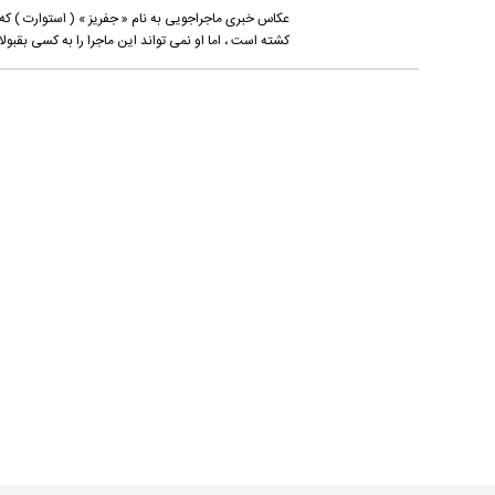
عکاس خبرى ماجراجویى به نام « جفریز » ( استوارت ) که
کشته است ، اما او نمى ‏تواند این ماجرا را به کسى بقبولان