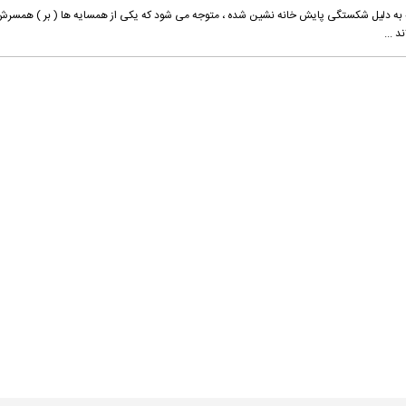
 به دلیل شکستگى پایش خانه‏ نشین شده ، متوجه مى‏ شود که یکى از همسایه‏ ها ( بر ) همسرش
د ...