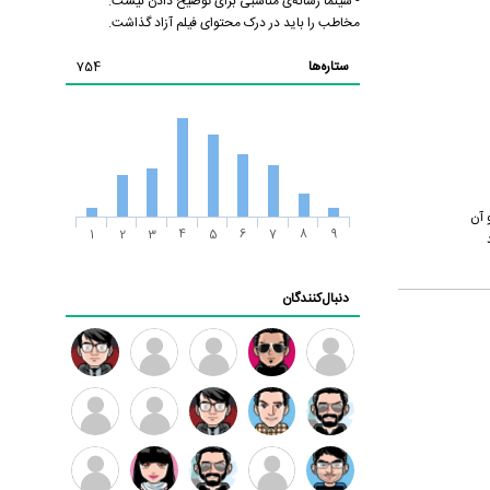
- سینما رسانه‌ی مناسبی برای توضیح دادن نیست.
مخاطب را باید در درک محتوای فیلم آزاد گذاشت.
ستاره‌ها
754
جمع می کند و آن
1
2
3
4
5
6
7
8
9
دنبال‌کنندگان
ممدرضا
رضا
زهرا ~
ابتین
سید
کاظمی
محمد
موسوی
مهدی
مهدی
داود
طرفدار
کیوان
فرهمند
سلطانی
رضیی
میلی
کیانی