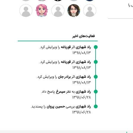
 را
بابی
سامان
امیردلتا
امیروو
ملیکا
عارفه
براون
راحمی
منتظری
داستانپور
محسن
فاطمه
حسین
مانلی
ادریس
محمودزاده
شهشهانی
پروان
نشایی
صفری
فعالیت‌های اخیر
مقدم
راد شهبازی
اثر
قورباغه
را ویرایش کرد.
1398/08/13
راد شهبازی
اثر
قورباغه
را ویرایش کرد.
1398/08/13
راد شهبازی
اثر
برادر جان
را ویرایش کرد.
1398/08/13
راد شهبازی
به نظر
سیمرغ
پاسخ داد.
1398/06/28
راد شهبازی
بررسی
حسین پروان
را پسندید.
1398/06/28