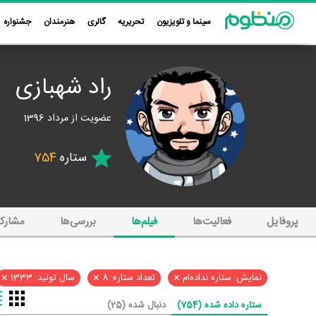
سینما و تلویزیون
تحریریه
گالری
هنرمندان
جشنواره
راد شهبازی
عضویت از مرداد 1396
ستاره
754
پروفایل
فعالیت‌ها
فیلم‌ها
بررسی‌ها
مشارک
×
×
×
نمایش: ستاره نداده‌ام
تعداد ستاره: 8
سال تولید: 1333
ستاره داده شده (754)
دنبال شده (25)