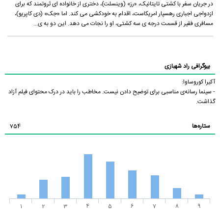
در جریان سفر با کشتی تایتانیک، «رز» (وینسلت)، دختری از خانواده ای ثروتمند که برای
ازدواجی اجباری رهسپار امریکاست، اقدام به خودکشی می کند. اما «جک» (دی کاپریو)،
مسافری فقیر از قسمت درجه ی سه کشتی، او را نجات می دهد. این دو به ی...
بیوگرافی راد شهبازی
آکیرا کوروساوا:
- سینما رسانه‌ی مناسبی برای توضیح دادن نیست. مخاطب را باید در درک محتوای فیلم آزاد
گذاشت.
ستاره‌ها
754
1
2
3
4
5
6
7
8
9