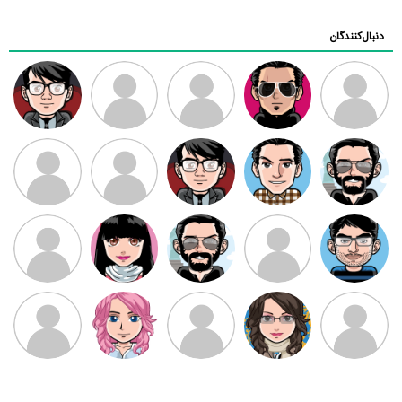
دنبال‌کنندگان
ممدرضا
رضا کاظمی
زهرا ~
ابتین
سید محمد
موسوی
مهدی فرهمند
مهدی سلطانی
داود رضیی
طرفدار میلی
کیوان کیانی
بابی براون
سامان راحمی
امیردلتا
امیروو
ملیکا منتظری
عارفه داستانپور
محسن
فاطمه
حسین پروان
مانلی نشایی
ادریس صفری