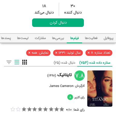
18
30
دنبال کننده
دنبال می‌کند
دنبال کردن
پروفایل
فعالیت‌ها
فیلم‌ها
بررسی‌ها
مشارکت
لیست‌ها
پسند‌ها
×
×
×
تعداد ستاره: 8
سال تولید: 1331
نمایش: همه
ستاره داده شده (754)
دنبال شده (25)
7.8
تایتانیک
(1997)
کارگردان:
James Cameron
رای کاربر:
8
0
رای شما:
/
10