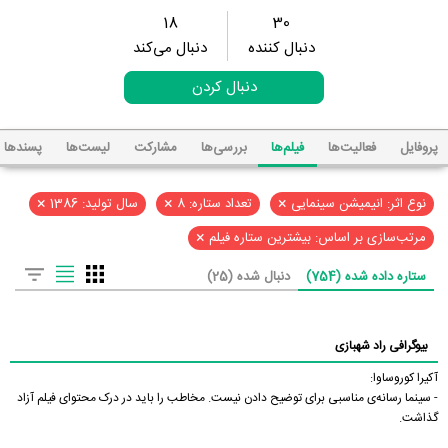
18
30
دنبال کننده
دنبال می‌کند
دنبال کردن
پروفایل
فعالیت‌ها
فیلم‌ها
بررسی‌ها
مشارکت
لیست‌ها
پسند‌ها
×
×
×
نوع اثر: انیمیشن سینمایی
تعداد ستاره: 8
سال تولید: 1386
×
مرتب‌سازی بر اساس: بیشترین ستاره فیلم
ستاره داده شده (754)
دنبال شده (25)
بیوگرافی راد شهبازی
آکیرا کوروساوا:
- سینما رسانه‌ی مناسبی برای توضیح دادن نیست. مخاطب را باید در درک محتوای فیلم آزاد
گذاشت.