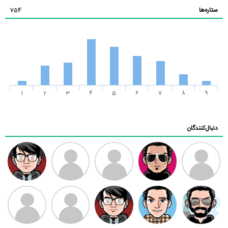
ستاره‌ها
754
1
2
3
4
5
6
7
8
9
دنبال‌کنندگان
ممدرضا
رضا کاظمی
زهرا ~
ابتین
سید محمد
موسوی