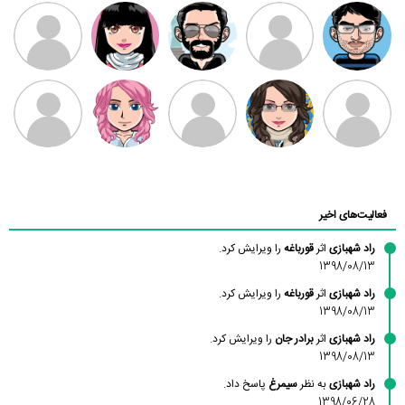
مهدی فرهمند
مهدی سلطانی
داود رضیی
طرفدار میلی
کیوان کیانی
بابی براون
سامان راحمی
امیردلتا
امیروو
ملیکا منتظری
عارفه داستانپور
محسن
فاطمه
حسین پروان
مانلی نشایی
ادریس صفری
محمودزاده
شهشهانی
مقدم
فعالیت‌های اخیر
راد شهبازی
اثر
قورباغه
را ویرایش کرد.
1398/08/13
راد شهبازی
اثر
قورباغه
را ویرایش کرد.
1398/08/13
راد شهبازی
اثر
برادر جان
را ویرایش کرد.
1398/08/13
راد شهبازی
به نظر
سیمرغ
پاسخ داد.
1398/06/28