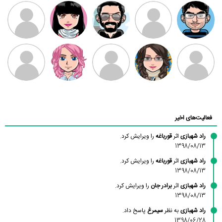
مهدی فرهمند
مهدی سلطانی
داود رضیی
طرفدار میلی
کیوان کیانی
بابی براون
سامان راحمی
امیردلتا
امیروو
ملیکا منتظری
عارفه داستانپور
محسن
فاطمه
حسین پروان
مانلی نشایی
ادریس صفری
محمودزاده
شهشهانی
مقدم
فعالیت‌های اخیر
راد شهبازی
اثر
قورباغه
را ویرایش کرد.
1398/08/13
راد شهبازی
اثر
قورباغه
را ویرایش کرد.
1398/08/13
راد شهبازی
اثر
برادر جان
را ویرایش کرد.
1398/08/13
راد شهبازی
به نظر
سیمرغ
پاسخ داد.
1398/06/28