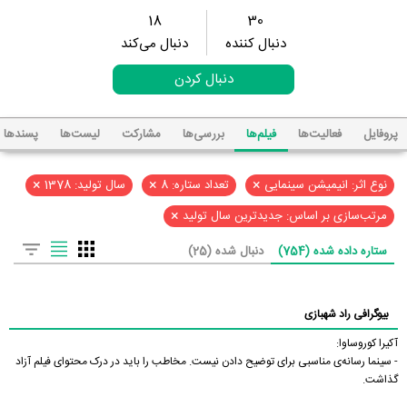
18
30
دنبال کننده
دنبال می‌کند
دنبال کردن
پروفایل
فعالیت‌ها
فیلم‌ها
بررسی‌ها
مشارکت
لیست‌ها
پسند‌ها
×
×
×
نوع اثر: انیمیشن سینمایی
تعداد ستاره: 8
سال تولید: 1378
×
مرتب‌سازی بر اساس: جدیدترین سال تولید
ستاره داده شده (754)
دنبال شده (25)
بیوگرافی راد شهبازی
آکیرا کوروساوا:
- سینما رسانه‌ی مناسبی برای توضیح دادن نیست. مخاطب را باید در درک محتوای فیلم آزاد
گذاشت.