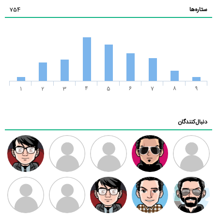
ستاره‌ها
754
1
2
3
4
5
6
7
8
9
دنبال‌کنندگان
ممدرضا
رضا کاظمی
زهرا ~
ابتین
سید محمد
موسوی