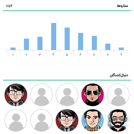
ستاره‌ها
754
1
2
3
4
5
6
7
8
9
دنبال‌کنندگان
ممدرضا
رضا کاظمی
زهرا ~
ابتین
سید محمد
موسوی