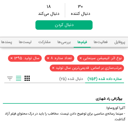
18
30
دنبال کننده
دنبال می‌کند
دنبال کردن
پروفایل
فعالیت‌ها
فیلم‌ها
بررسی‌ها
مشارکت
لیست‌ها
پسند‌ها
×
×
×
نوع اثر: انیمیشن سینمایی
تعداد ستاره: 8
سال تولید: 1395
×
مرتب‌سازی بر اساس: قدیمی‌ترین سال تولید
ستاره داده شده (754)
دنبال شده (25)
بیوگرافی راد شهبازی
آکیرا کوروساوا:
- سینما رسانه‌ی مناسبی برای توضیح دادن نیست. مخاطب را باید در درک محتوای فیلم آزاد
گذاشت.