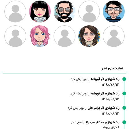
مهدی فرهمند
مهدی سلطانی
داود رضیی
طرفدار میلی
کیوان کیانی
بابی براون
سامان راحمی
امیردلتا
امیروو
ملیکا منتظری
عارفه داستانپور
محسن
فاطمه
حسین پروان
مانلی نشایی
ادریس صفری
محمودزاده
شهشهانی
مقدم
فعالیت‌های اخیر
راد شهبازی
اثر
قورباغه
را ویرایش کرد.
1398/08/13
راد شهبازی
اثر
قورباغه
را ویرایش کرد.
1398/08/13
راد شهبازی
اثر
برادر جان
را ویرایش کرد.
1398/08/13
راد شهبازی
به نظر
سیمرغ
پاسخ داد.
1398/06/28