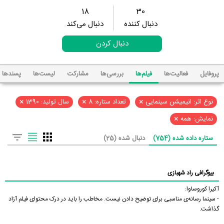
18
30
دنبال کننده
دنبال می‌کند
دنبال کردن
پروفایل
فعالیت‌ها
فیلم‌ها
بررسی‌ها
مشارکت
لیست‌ها
پسند‌ها
×
×
×
نوع اثر: انیمیشن سینمایی
تعداد ستاره: 8
سال تولید: 1390
×
نمایش: همه
ستاره داده شده (754)
دنبال شده (25)
بیوگرافی راد شهبازی
آکیرا کوروساوا:
- سینما رسانه‌ی مناسبی برای توضیح دادن نیست. مخاطب را باید در درک محتوای فیلم آزاد
گذاشت.