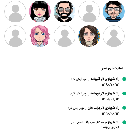
مهدی فرهمند
مهدی سلطانی
داود رضیی
طرفدار میلی
کیوان کیانی
بابی براون
سامان راحمی
امیردلتا
امیروو
ملیکا منتظری
عارفه داستانپور
محسن
فاطمه
حسین پروان
مانلی نشایی
ادریس صفری
محمودزاده
شهشهانی
مقدم
فعالیت‌های اخیر
راد شهبازی
اثر
قورباغه
را ویرایش کرد.
1398/08/13
راد شهبازی
اثر
قورباغه
را ویرایش کرد.
1398/08/13
راد شهبازی
اثر
برادر جان
را ویرایش کرد.
1398/08/13
راد شهبازی
به نظر
سیمرغ
پاسخ داد.
1398/06/28