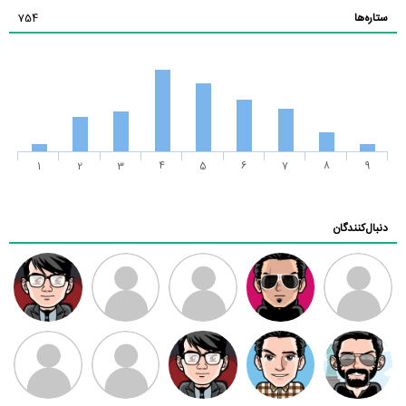
ستاره‌ها
754
1
2
3
4
5
6
7
8
9
دنبال‌کنندگان
ممدرضا
رضا کاظمی
زهرا ~
ابتین
سید محمد
موسوی