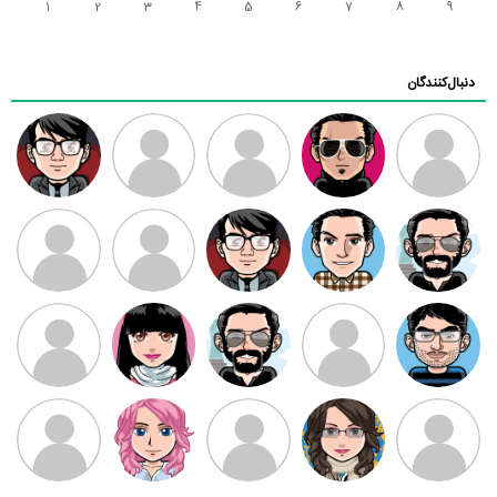
1
2
3
4
5
6
7
8
9
دنبال‌کنندگان
ممدرضا
رضا کاظمی
زهرا ~
ابتین
سید محمد
موسوی
مهدی فرهمند
مهدی سلطانی
داود رضیی
طرفدار میلی
کیوان کیانی
بابی براون
سامان راحمی
امیردلتا
امیروو
ملیکا منتظری
عارفه داستانپور