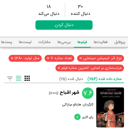
18
30
دنبال کننده
دنبال می‌کند
دنبال کردن
پروفایل
فعالیت‌ها
فیلم‌ها
بررسی‌ها
مشارکت
لیست‌ها
پسند‌ها
×
×
×
نوع اثر: انیمیشن سینمایی
تعداد ستاره: 7
سال تولید: 1380
×
مرتب‌سازی بر اساس: کمترین ستاره فیلم
ستاره داده شده (754)
دنبال شده (25)
7.6
شهر اشباح
(2001)
کارگردان:
هایائو میازاکی
رای کاربر:
7