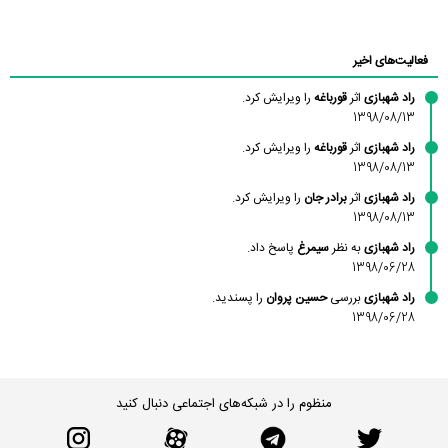
محسن
فاطمه
حسین پروان
مانلی نشایی
ادریس صفری
محمودزاده
شهشهانی
مقدم
فعالیت‌های اخیر
راد شهبازی
اثر
قورباغه
را ویرایش کرد.
1398/08/13
راد شهبازی
اثر
قورباغه
را ویرایش کرد.
1398/08/13
راد شهبازی
اثر
برادر جان
را ویرایش کرد.
1398/08/13
راد شهبازی
به نظر
سیمرغ
پاسخ داد.
1398/06/28
راد شهبازی
بررسی
حسین پروان
را پسندید.
1398/06/28
منظوم را در شبکه‌های اجتماعی دنبال کنید