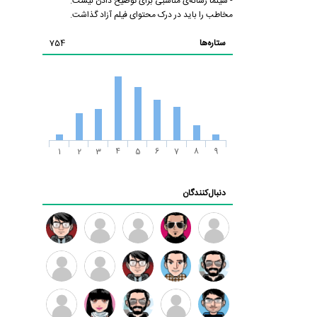
- سینما رسانه‌ی مناسبی برای توضیح دادن نیست.
مخاطب را باید در درک محتوای فیلم آزاد گذاشت.
ستاره‌ها
754
1
2
3
4
5
6
7
8
9
دنبال‌کنندگان
ممدرضا
رضا
زهرا ~
ابتین
سید
کاظمی
محمد
موسوی
مهدی
مهدی
داود
طرفدار
کیوان
فرهمند
سلطانی
رضیی
میلی
کیانی