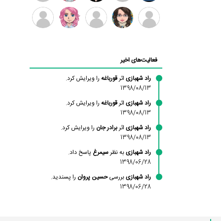
بابی
سامان
امیردلتا
امیروو
ملیکا
عارفه
براون
راحمی
منتظری
داستانپور
محسن
فاطمه
حسین
مانلی
ادریس
محمودزاده
شهشهانی
پروان
نشایی
صفری
فعالیت‌های اخیر
مقدم
راد شهبازی
اثر
قورباغه
را ویرایش کرد.
1398/08/13
راد شهبازی
اثر
قورباغه
را ویرایش کرد.
1398/08/13
راد شهبازی
اثر
برادر جان
را ویرایش کرد.
1398/08/13
راد شهبازی
به نظر
سیمرغ
پاسخ داد.
1398/06/28
راد شهبازی
بررسی
حسین پروان
را پسندید.
1398/06/28