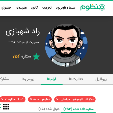
سینما و تلویزیون
تحریریه
گالری
هنرمندان
جشنواره
راد شهبازی
عضویت از مرداد 1396
ستاره
754
پروفایل
فعالیت‌ها
فیلم‌ها
بررسی‌ها
مشارک
×
×
×
نوع اثر: انیمیشن سینمایی
نمایش: همه
تعداد ستاره: 7
ستاره داده شده (754)
دنبال شده (25)