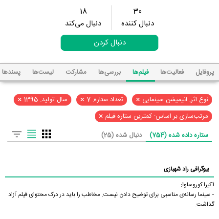
18
30
دنبال کننده
دنبال می‌کند
دنبال کردن
پروفایل
فعالیت‌ها
فیلم‌ها
بررسی‌ها
مشارکت
لیست‌ها
پسند‌ها
×
×
×
نوع اثر: انیمیشن سینمایی
تعداد ستاره: 7
سال تولید: 1395
×
مرتب‌سازی بر اساس: کمترین ستاره فیلم
ستاره داده شده (754)
دنبال شده (25)
بیوگرافی راد شهبازی
آکیرا کوروساوا:
- سینما رسانه‌ی مناسبی برای توضیح دادن نیست. مخاطب را باید در درک محتوای فیلم آزاد
گذاشت.