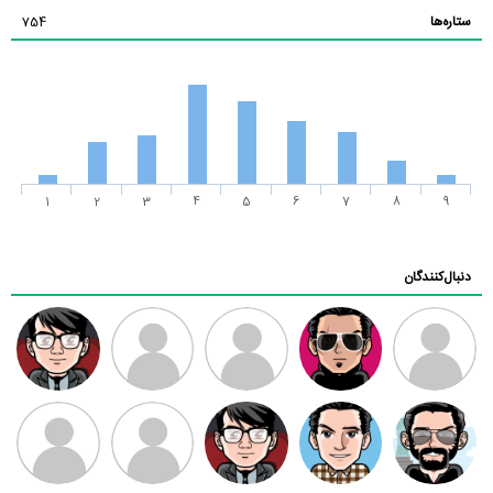
ستاره‌ها
754
1
2
3
4
5
6
7
8
9
دنبال‌کنندگان
ممدرضا
رضا کاظمی
زهرا ~
ابتین
سید محمد
موسوی