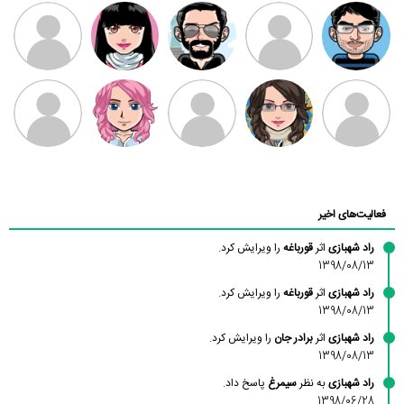
مهدی فرهمند
مهدی سلطانی
داود رضیی
طرفدار میلی
کیوان کیانی
بابی براون
سامان راحمی
امیردلتا
امیروو
ملیکا منتظری
عارفه داستانپور
محسن
فاطمه
حسین پروان
مانلی نشایی
ادریس صفری
محمودزاده
شهشهانی
مقدم
فعالیت‌های اخیر
راد شهبازی
اثر
قورباغه
را ویرایش کرد.
1398/08/13
راد شهبازی
اثر
قورباغه
را ویرایش کرد.
1398/08/13
راد شهبازی
اثر
برادر جان
را ویرایش کرد.
1398/08/13
راد شهبازی
به نظر
سیمرغ
پاسخ داد.
1398/06/28