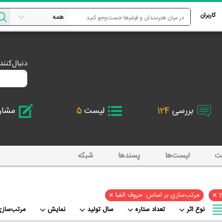
کاربران
دنبال‌کنن
بررسی
124
لیست
5
مشا
ت
لیست‌ها
پسند‌ها
شبکه
×
×
مرتب‌سازی بر اساس: حروف الفبا
نوع اثر
تعداد ستاره
سال تولید
نمایش
مرتب‌سازی