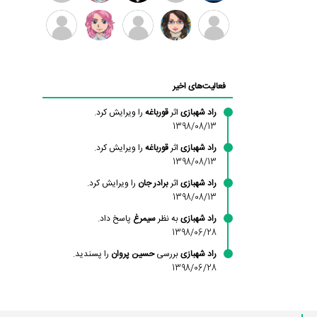
بابی
سامان
امیردلتا
امیروو
ملیکا
عارفه
براون
راحمی
منتظری
داستانپور
محسن
فاطمه
حسین
مانلی
ادریس
محمودزاده
شهشهانی
پروان
نشایی
صفری
فعالیت‌های اخیر
مقدم
راد شهبازی
اثر
قورباغه
را ویرایش کرد.
1398/08/13
راد شهبازی
اثر
قورباغه
را ویرایش کرد.
1398/08/13
راد شهبازی
اثر
برادر جان
را ویرایش کرد.
1398/08/13
راد شهبازی
به نظر
سیمرغ
پاسخ داد.
1398/06/28
راد شهبازی
بررسی
حسین پروان
را پسندید.
1398/06/28