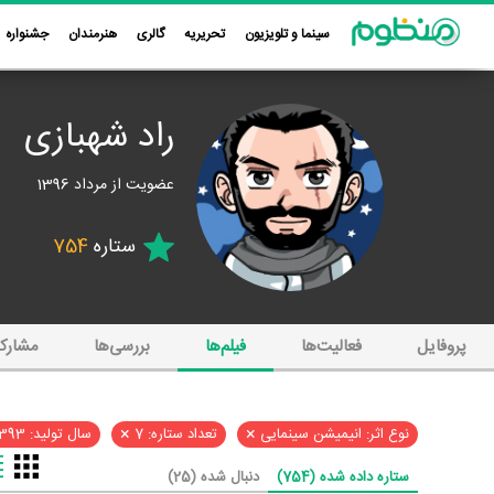
سینما و تلویزیون
تحریریه
گالری
هنرمندان
جشنواره
راد شهبازی
عضویت از مرداد 1396
ستاره
754
پروفایل
فعالیت‌ها
فیلم‌ها
بررسی‌ها
مشارک
×
×
نوع اثر: انیمیشن سینمایی
تعداد ستاره: 7
سال تولید: 1393
ستاره داده شده (754)
دنبال شده (25)