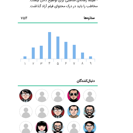
- سینما رسانه‌ی مناسبی برای توضیح دادن نیست.
مخاطب را باید در درک محتوای فیلم آزاد گذاشت.
ستاره‌ها
754
1
2
3
4
5
6
7
8
9
دنبال‌کنندگان
ممدرضا
رضا
زهرا ~
ابتین
سید
کاظمی
محمد
موسوی
مهدی
مهدی
داود
طرفدار
کیوان
فرهمند
سلطانی
رضیی
میلی
کیانی