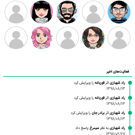
مهدی فرهمند
مهدی سلطانی
داود رضیی
طرفدار میلی
کیوان کیانی
بابی براون
سامان راحمی
امیردلتا
امیروو
ملیکا منتظری
عارفه داستانپور
محسن
فاطمه
حسین پروان
مانلی نشایی
ادریس صفری
محمودزاده
شهشهانی
مقدم
فعالیت‌های اخیر
راد شهبازی
اثر
قورباغه
را ویرایش کرد.
1398/08/13
راد شهبازی
اثر
قورباغه
را ویرایش کرد.
1398/08/13
راد شهبازی
اثر
برادر جان
را ویرایش کرد.
1398/08/13
راد شهبازی
به نظر
سیمرغ
پاسخ داد.
1398/06/28