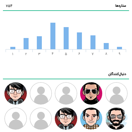
ستاره‌ها
754
1
2
3
4
5
6
7
8
9
دنبال‌کنندگان
ممدرضا
رضا کاظمی
زهرا ~
ابتین
سید محمد
موسوی