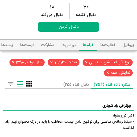
18
30
دنبال کننده
دنبال می‌کند
دنبال کردن
پروفایل
فعالیت‌ها
فیلم‌ها
بررسی‌ها
مشارکت
لیست‌ها
پسند‌ها
×
×
×
نوع اثر: انیمیشن سینمایی
تعداد ستاره: 7
سال تولید: 1390
×
نمایش: همه
ستاره داده شده (754)
دنبال شده (25)
بیوگرافی راد شهبازی
آکیرا کوروساوا:
- سینما رسانه‌ی مناسبی برای توضیح دادن نیست. مخاطب را باید در درک محتوای فیلم آزاد
گذاشت.