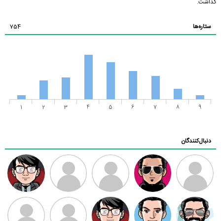
گذاشت.
ستاره‌ها
754
1
2
3
4
5
6
7
8
9
دنبال‌کنندگان
ممدرضا
رضا کاظمی
زهرا ~
ابتین
سید محمد
موسوی