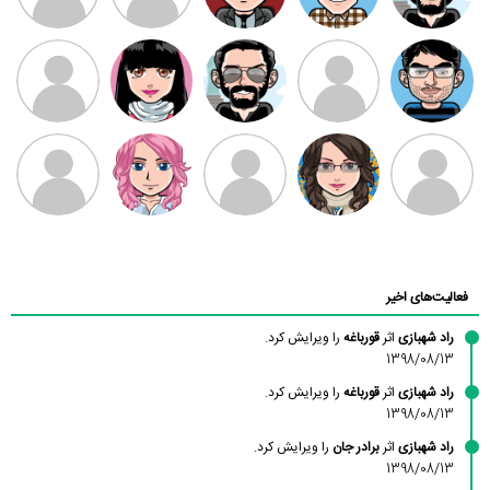
مهدی فرهمند
مهدی سلطانی
داود رضیی
طرفدار میلی
کیوان کیانی
بابی براون
سامان راحمی
امیردلتا
امیروو
ملیکا منتظری
عارفه داستانپور
محسن
فاطمه
حسین پروان
مانلی نشایی
ادریس صفری
محمودزاده
شهشهانی
مقدم
فعالیت‌های اخیر
راد شهبازی
اثر
قورباغه
را ویرایش کرد.
1398/08/13
راد شهبازی
اثر
قورباغه
را ویرایش کرد.
1398/08/13
راد شهبازی
اثر
برادر جان
را ویرایش کرد.
1398/08/13