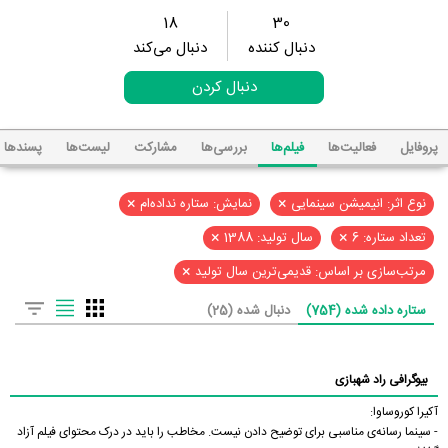
18
30
دنبال کننده
دنبال می‌کند
دنبال کردن
پروفایل
فعالیت‌ها
فیلم‌ها
بررسی‌ها
مشارکت
لیست‌ها
پسند‌ها
×
×
نوع اثر: انیمیشن سینمایی
نمایش: ستاره نداده‌ام
×
×
تعداد ستاره: 6
سال تولید: 1388
×
مرتب‌سازی بر اساس: قدیمی‌ترین سال تولید
ستاره داده شده (754)
دنبال شده (25)
بیوگرافی راد شهبازی
آکیرا کوروساوا:
- سینما رسانه‌ی مناسبی برای توضیح دادن نیست. مخاطب را باید در درک محتوای فیلم آزاد