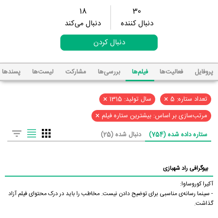
18
30
دنبال کننده
دنبال می‌کند
دنبال کردن
پروفایل
فعالیت‌ها
فیلم‌ها
بررسی‌ها
مشارکت
لیست‌ها
پسند‌ها
×
×
تعداد ستاره: 5
سال تولید: 1315
×
مرتب‌سازی بر اساس: بیشترین ستاره فیلم
ستاره داده شده (754)
دنبال شده (25)
بیوگرافی راد شهبازی
آکیرا کوروساوا:
- سینما رسانه‌ی مناسبی برای توضیح دادن نیست. مخاطب را باید در درک محتوای فیلم آزاد
گذاشت.