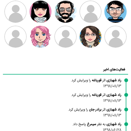
مهدی فرهمند
مهدی سلطانی
داود رضیی
طرفدار میلی
کیوان کیانی
بابی براون
سامان راحمی
امیردلتا
امیروو
ملیکا منتظری
عارفه داستانپور
محسن
فاطمه
حسین پروان
مانلی نشایی
ادریس صفری
محمودزاده
شهشهانی
مقدم
فعالیت‌های اخیر
راد شهبازی
اثر
قورباغه
را ویرایش کرد.
1398/08/13
راد شهبازی
اثر
قورباغه
را ویرایش کرد.
1398/08/13
راد شهبازی
اثر
برادر جان
را ویرایش کرد.
1398/08/13
راد شهبازی
به نظر
سیمرغ
پاسخ داد.
1398/06/28