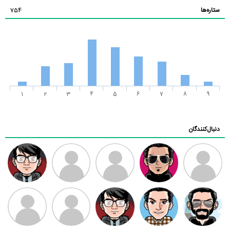
ستاره‌ها
754
1
2
3
4
5
6
7
8
9
دنبال‌کنندگان
ممدرضا
رضا کاظمی
زهرا ~
ابتین
سید محمد
موسوی