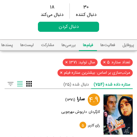
18
30
دنبال کننده
دنبال می‌کند
دنبال کردن
پروفایل
فعالیت‌ها
فیلم‌ها
بررسی‌ها
مشارکت
لیست‌ها
پسند‌ها
×
×
تعداد ستاره: 5
سال تولید: 1371
×
مرتب‌سازی بر اساس: بیشترین ستاره فیلم
ستاره داده شده (754)
دنبال شده (25)
4.9
سارا
(1371)
کارگردان:
داریوش مهرجویی
رای کاربر:
5