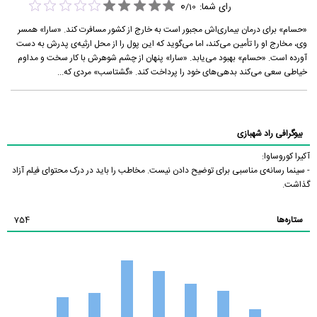
0
رای شما:
/
10
«حسام» برای درمان بیماری‌اش مجبور است به خارج از کشور مسافرت کند. «سارا» همسر
وی، مخارج او را تأمین می‌کند، اما می‌گوید که این پول را از محل ارثیه‌ی پدرش به دست
آورده است. «حسام» بهبود می‌یابد. «سارا» پنهان از چشم شوهرش با کار سخت و مداوم
خیاطی سعی می‌کند بدهی‌های خود را پرداخت کند. «گشتاسب» مردی که...
بیوگرافی راد شهبازی
آکیرا کوروساوا:
- سینما رسانه‌ی مناسبی برای توضیح دادن نیست. مخاطب را باید در درک محتوای فیلم آزاد
گذاشت.
ستاره‌ها
754