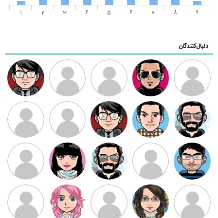
1
2
3
4
5
6
7
8
9
دنبال‌کنندگان
ممدرضا
رضا کاظمی
زهرا ~
ابتین
سید محمد
موسوی
مهدی فرهمند
مهدی سلطانی
داود رضیی
طرفدار میلی
کیوان کیانی
بابی براون
سامان راحمی
امیردلتا
امیروو
ملیکا منتظری
عارفه داستانپور