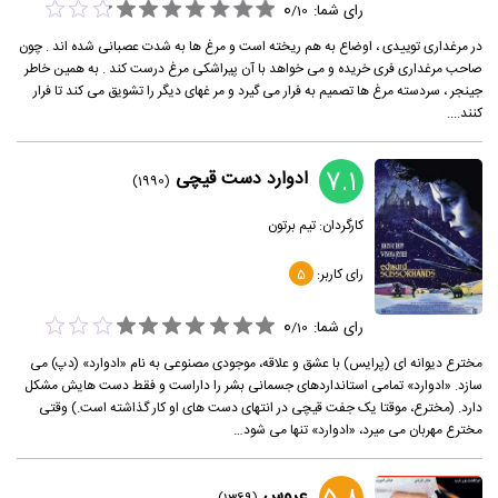
0
رای شما:
/
10
در مرغداری توییدی ، اوضاع به هم ریخته است و مرغ ها به شدت عصبانی شده اند . چون
صاحب مرغداری فری خریده و می خواهد با آن پیراشکی مرغ درست کند . به همین خاطر
جینجر ، سردسته مرغ ها تصمیم به فرار می گیرد و مر غهای دیگر را تشویق می کند تا فرار
کنند....
7.1
ادوارد دست قیچی
(1990)
کارگردان:
تیم برتون
رای کاربر:
5
0
رای شما:
/
10
مخترع دیوانه ای (پرایس) با عشق و علاقه، موجودی مصنوعی به نام «ادوارد» (دپ) می
سازد. «ادوارد» تمامی استانداردهای جسمانی بشر را داراست و فقط دست هایش مشکل
دارد. (مخترع، موقتا یک جفت قیچی در انتهای دست های او کار گذاشته است.) وقتی
مخترع مهربان می میرد، «ادوارد» تنها می شود…
عروس