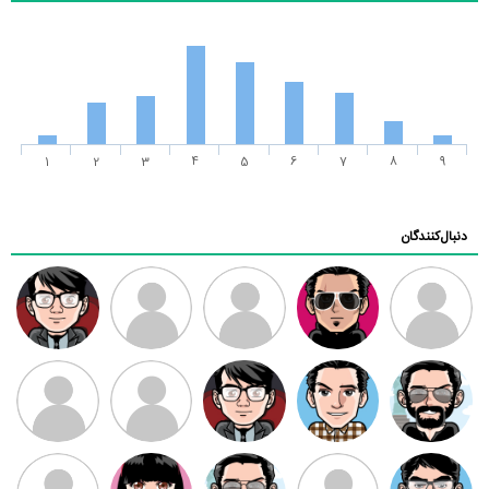
1
2
3
4
5
6
7
8
9
دنبال‌کنندگان
ممدرضا
رضا کاظمی
زهرا ~
ابتین
سید محمد
موسوی
مهدی فرهمند
مهدی سلطانی
داود رضیی
طرفدار میلی
کیوان کیانی