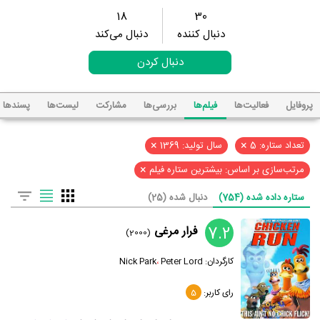
18
30
دنبال کننده
دنبال می‌کند
دنبال کردن
پروفایل
فعالیت‌ها
فیلم‌ها
بررسی‌ها
مشارکت
لیست‌ها
پسند‌ها
×
×
تعداد ستاره: 5
سال تولید: 1369
×
مرتب‌سازی بر اساس: بیشترین ستاره فیلم
ستاره داده شده (754)
دنبال شده (25)
7.2
فرار مرغی
(2000)
کارگردان:
Peter Lord
،
Nick Park
رای کاربر:
5