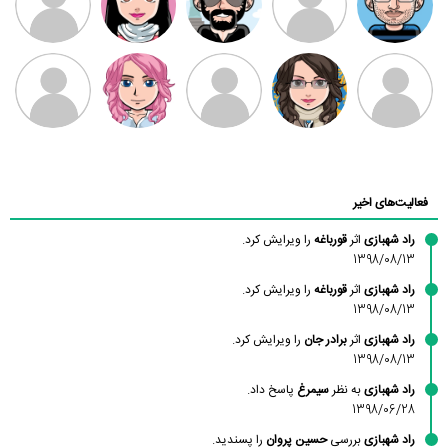
بابی براون
سامان راحمی
امیردلتا
امیروو
ملیکا منتظری
عارفه داستانپور
محسن
فاطمه
حسین پروان
مانلی نشایی
ادریس صفری
محمودزاده
شهشهانی
مقدم
فعالیت‌های اخیر
راد شهبازی
اثر
قورباغه
را ویرایش کرد.
1398/08/13
راد شهبازی
اثر
قورباغه
را ویرایش کرد.
1398/08/13
راد شهبازی
اثر
برادر جان
را ویرایش کرد.
1398/08/13
راد شهبازی
به نظر
سیمرغ
پاسخ داد.
1398/06/28
راد شهبازی
بررسی
حسین پروان
را پسندید.