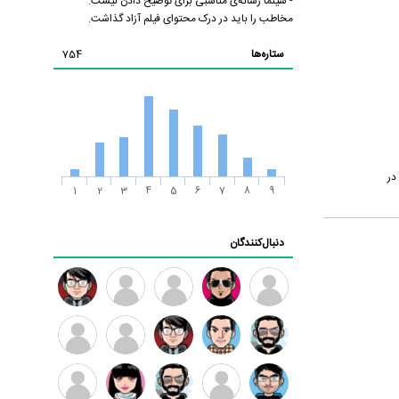
- سینما رسانه‌ی مناسبی برای توضیح دادن نیست.
مخاطب را باید در درک محتوای فیلم آزاد گذاشت.
ستاره‌ها
754
در
1
2
3
4
5
6
7
8
9
دنبال‌کنندگان
ممدرضا
رضا
زهرا ~
ابتین
سید
کاظمی
محمد
موسوی
مهدی
مهدی
داود
طرفدار
کیوان
فرهمند
سلطانی
رضیی
میلی
کیانی