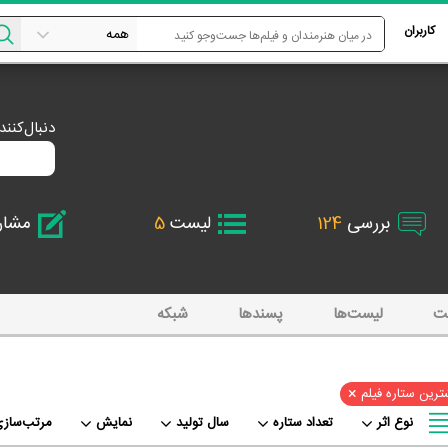
کاربران
دنبال‌کنن
بررسی
124
لیست
5
مشا
ت
لیست‌ها
پسند‌ها
شبکه
×
رین ستاره فیلم
نوع اثر
تعداد ستاره
سال تولید
نمایش
مرتب‌سازی