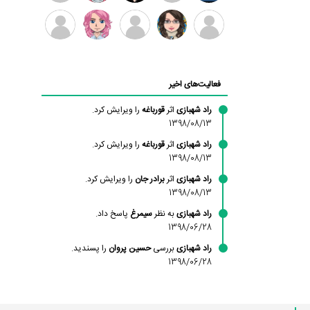
بابی
سامان
امیردلتا
امیروو
ملیکا
عارفه
براون
راحمی
منتظری
داستانپور
محسن
فاطمه
حسین
مانلی
ادریس
محمودزاده
شهشهانی
پروان
نشایی
صفری
فعالیت‌های اخیر
مقدم
راد شهبازی
اثر
قورباغه
را ویرایش کرد.
1398/08/13
راد شهبازی
اثر
قورباغه
را ویرایش کرد.
1398/08/13
راد شهبازی
اثر
برادر جان
را ویرایش کرد.
1398/08/13
راد شهبازی
به نظر
سیمرغ
پاسخ داد.
1398/06/28
راد شهبازی
بررسی
حسین پروان
را پسندید.
1398/06/28