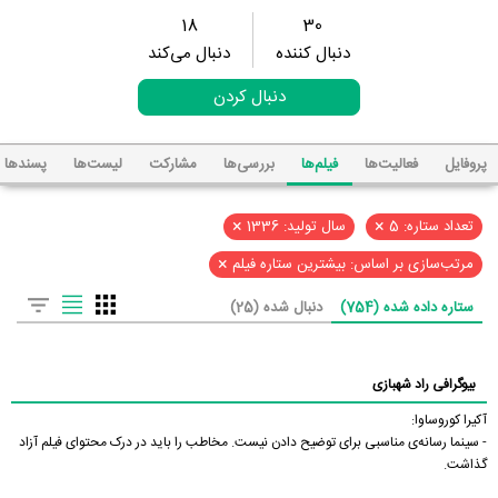
18
30
دنبال کننده
دنبال می‌کند
دنبال کردن
پروفایل
فعالیت‌ها
فیلم‌ها
بررسی‌ها
مشارکت
لیست‌ها
پسند‌ها
×
×
تعداد ستاره: 5
سال تولید: 1336
×
مرتب‌سازی بر اساس: بیشترین ستاره فیلم
ستاره داده شده (754)
دنبال شده (25)
بیوگرافی راد شهبازی
آکیرا کوروساوا:
- سینما رسانه‌ی مناسبی برای توضیح دادن نیست. مخاطب را باید در درک محتوای فیلم آزاد
گذاشت.