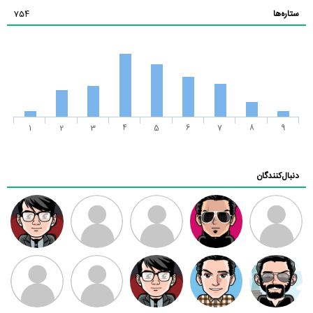
ستاره‌ها
754
1
2
3
4
5
6
7
8
9
دنبال‌کنندگان
ممدرضا
رضا کاظمی
زهرا ~
ابتین
سید محمد
موسوی