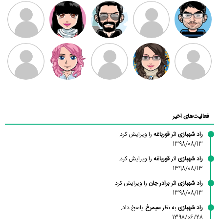
مهدی فرهمند
مهدی سلطانی
داود رضیی
طرفدار میلی
کیوان کیانی
بابی براون
سامان راحمی
امیردلتا
امیروو
ملیکا منتظری
عارفه داستانپور
محسن
فاطمه
حسین پروان
مانلی نشایی
ادریس صفری
محمودزاده
شهشهانی
مقدم
فعالیت‌های اخیر
راد شهبازی
اثر
قورباغه
را ویرایش کرد.
1398/08/13
راد شهبازی
اثر
قورباغه
را ویرایش کرد.
1398/08/13
راد شهبازی
اثر
برادر جان
را ویرایش کرد.
1398/08/13
راد شهبازی
به نظر
سیمرغ
پاسخ داد.
1398/06/28