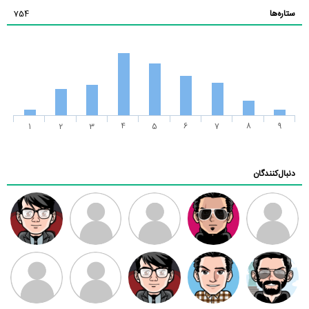
ستاره‌ها
754
1
2
3
4
5
6
7
8
9
دنبال‌کنندگان
ممدرضا
رضا کاظمی
زهرا ~
ابتین
سید محمد
موسوی