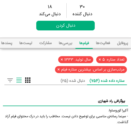
18
30
دنبال کننده
دنبال می‌کند
دنبال کردن
پروفایل
فعالیت‌ها
فیلم‌ها
بررسی‌ها
مشارکت
لیست‌ها
پسند‌ها
×
×
تعداد ستاره: 5
سال تولید: 1333
×
مرتب‌سازی بر اساس: بیشترین ستاره فیلم
ستاره داده شده (754)
دنبال شده (25)
بیوگرافی راد شهبازی
آکیرا کوروساوا:
- سینما رسانه‌ی مناسبی برای توضیح دادن نیست. مخاطب را باید در درک محتوای فیلم آزاد
گذاشت.