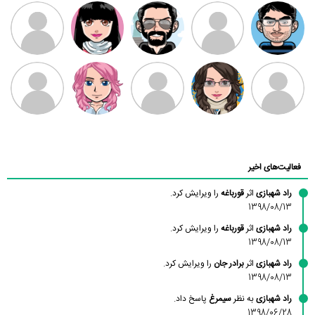
مهدی فرهمند
مهدی سلطانی
داود رضیی
طرفدار میلی
کیوان کیانی
بابی براون
سامان راحمی
امیردلتا
امیروو
ملیکا منتظری
عارفه داستانپور
محسن
فاطمه
حسین پروان
مانلی نشایی
ادریس صفری
محمودزاده
شهشهانی
مقدم
فعالیت‌های اخیر
راد شهبازی
اثر
قورباغه
را ویرایش کرد.
1398/08/13
راد شهبازی
اثر
قورباغه
را ویرایش کرد.
1398/08/13
راد شهبازی
اثر
برادر جان
را ویرایش کرد.
1398/08/13
راد شهبازی
به نظر
سیمرغ
پاسخ داد.
1398/06/28