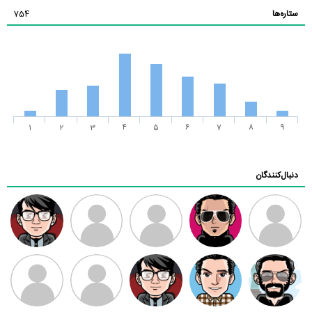
ستاره‌ها
754
1
2
3
4
5
6
7
8
9
دنبال‌کنندگان
ممدرضا
رضا کاظمی
زهرا ~
ابتین
سید محمد
موسوی