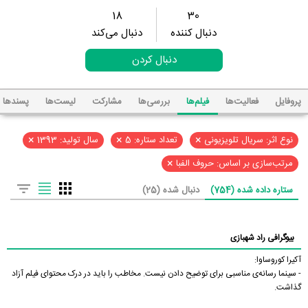
18
30
دنبال کننده
دنبال می‌کند
دنبال کردن
پروفایل
فعالیت‌ها
فیلم‌ها
بررسی‌ها
مشارکت
لیست‌ها
پسند‌ها
×
×
×
نوع اثر: سریال تلویزیونی
تعداد ستاره: 5
سال تولید: 1393
×
مرتب‌سازی بر اساس: حروف الفبا
ستاره داده شده (754)
دنبال شده (25)
بیوگرافی راد شهبازی
آکیرا کوروساوا:
- سینما رسانه‌ی مناسبی برای توضیح دادن نیست. مخاطب را باید در درک محتوای فیلم آزاد
گذاشت.