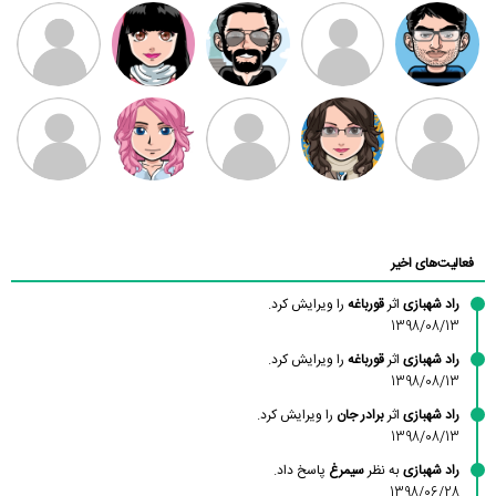
مهدی فرهمند
مهدی سلطانی
داود رضیی
طرفدار میلی
کیوان کیانی
بابی براون
سامان راحمی
امیردلتا
امیروو
ملیکا منتظری
عارفه داستانپور
محسن
فاطمه
حسین پروان
مانلی نشایی
ادریس صفری
محمودزاده
شهشهانی
مقدم
فعالیت‌های اخیر
راد شهبازی
اثر
قورباغه
را ویرایش کرد.
1398/08/13
راد شهبازی
اثر
قورباغه
را ویرایش کرد.
1398/08/13
راد شهبازی
اثر
برادر جان
را ویرایش کرد.
1398/08/13
راد شهبازی
به نظر
سیمرغ
پاسخ داد.
1398/06/28