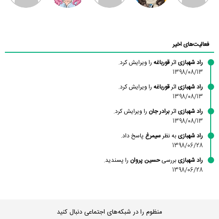
محسن
فاطمه
حسین پروان
مانلی نشایی
ادریس صفری
محمودزاده
شهشهانی
مقدم
فعالیت‌های اخیر
راد شهبازی
اثر
قورباغه
را ویرایش کرد.
1398/08/13
راد شهبازی
اثر
قورباغه
را ویرایش کرد.
1398/08/13
راد شهبازی
اثر
برادر جان
را ویرایش کرد.
1398/08/13
راد شهبازی
به نظر
سیمرغ
پاسخ داد.
1398/06/28
راد شهبازی
بررسی
حسین پروان
را پسندید.
1398/06/28
منظوم را در شبکه‌های اجتماعی دنبال کنید