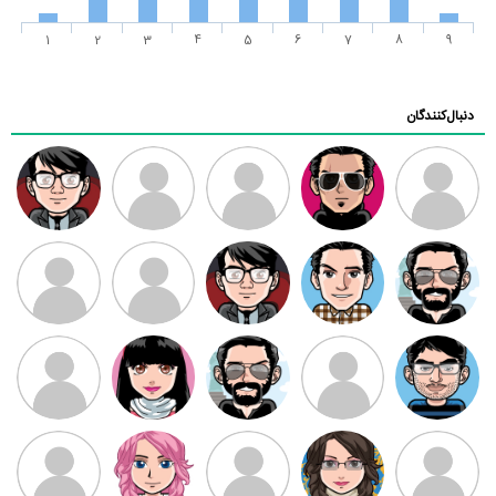
1
2
3
4
5
6
7
8
9
دنبال‌کنندگان
ممدرضا
رضا کاظمی
زهرا ~
ابتین
سید محمد
موسوی
مهدی فرهمند
مهدی سلطانی
داود رضیی
طرفدار میلی
کیوان کیانی
بابی براون
سامان راحمی
امیردلتا
امیروو
ملیکا منتظری
عارفه داستانپور