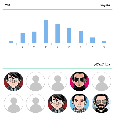
ستاره‌ها
754
1
2
3
4
5
6
7
8
9
دنبال‌کنندگان
ممدرضا
رضا کاظمی
زهرا ~
ابتین
سید محمد
موسوی