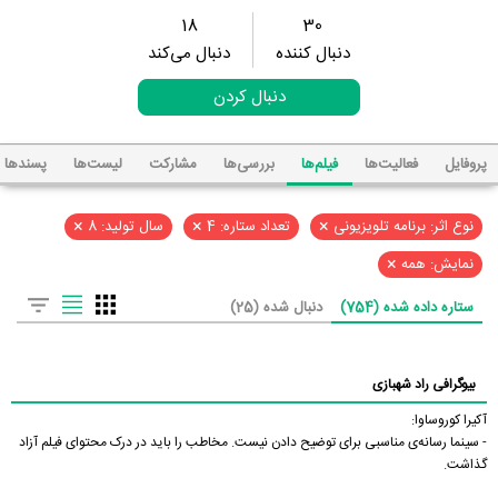
18
30
دنبال کننده
دنبال می‌کند
دنبال کردن
پروفایل
فعالیت‌ها
فیلم‌ها
بررسی‌ها
مشارکت
لیست‌ها
پسند‌ها
×
×
×
نوع اثر: برنامه تلویزیونی
تعداد ستاره: 4
سال تولید: 8
×
نمایش: همه
ستاره داده شده (754)
دنبال شده (25)
بیوگرافی راد شهبازی
آکیرا کوروساوا:
- سینما رسانه‌ی مناسبی برای توضیح دادن نیست. مخاطب را باید در درک محتوای فیلم آزاد
گذاشت.