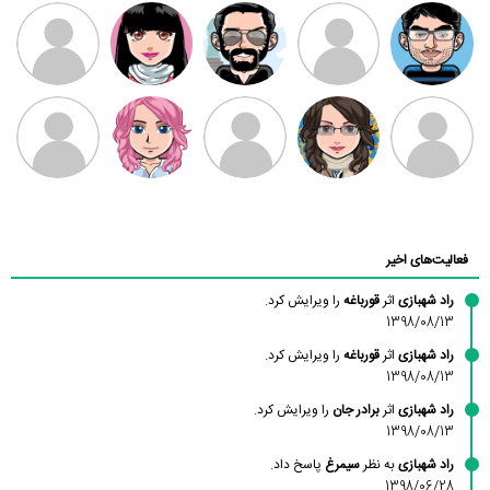
مهدی فرهمند
مهدی سلطانی
داود رضیی
طرفدار میلی
کیوان کیانی
بابی براون
سامان راحمی
امیردلتا
امیروو
ملیکا منتظری
عارفه داستانپور
محسن
فاطمه
حسین پروان
مانلی نشایی
ادریس صفری
محمودزاده
شهشهانی
مقدم
فعالیت‌های اخیر
راد شهبازی
اثر
قورباغه
را ویرایش کرد.
1398/08/13
راد شهبازی
اثر
قورباغه
را ویرایش کرد.
1398/08/13
راد شهبازی
اثر
برادر جان
را ویرایش کرد.
1398/08/13
راد شهبازی
به نظر
سیمرغ
پاسخ داد.
1398/06/28