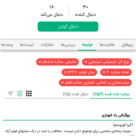
18
30
دنبال کننده
دنبال می‌کند
دنبال کردن
پروفایل
فعالیت‌ها
فیلم‌ها
بررسی‌ها
مشارکت
لیست‌ها
پسند‌ها
×
×
نوع اثر: انیمیشن سینمایی
نمایش: ستاره نداده‌ام
×
×
تعداد ستاره: 4
سال تولید: 1367
×
مرتب‌سازی بر اساس: کمترین ستاره فیلم
ستاره داده شده (754)
دنبال شده (25)
بیوگرافی راد شهبازی
آکیرا کوروساوا:
- سینما رسانه‌ی مناسبی برای توضیح دادن نیست. مخاطب را باید در درک محتوای فیلم آزاد