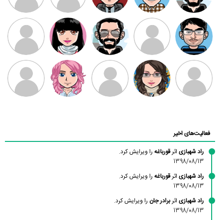
مهدی فرهمند
مهدی سلطانی
داود رضیی
طرفدار میلی
کیوان کیانی
بابی براون
سامان راحمی
امیردلتا
امیروو
ملیکا منتظری
عارفه داستانپور
محسن
فاطمه
حسین پروان
مانلی نشایی
ادریس صفری
محمودزاده
شهشهانی
مقدم
فعالیت‌های اخیر
راد شهبازی
اثر
قورباغه
را ویرایش کرد.
1398/08/13
راد شهبازی
اثر
قورباغه
را ویرایش کرد.
1398/08/13
راد شهبازی
اثر
برادر جان
را ویرایش کرد.
1398/08/13