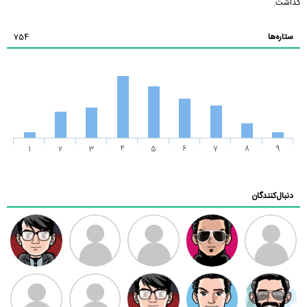
گذاشت.
ستاره‌ها
754
1
2
3
4
5
6
7
8
9
دنبال‌کنندگان
ممدرضا
رضا کاظمی
زهرا ~
ابتین
سید محمد
موسوی