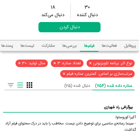
18
30
دنبال کننده
دنبال می‌کند
دنبال کردن
پروفایل
فعالیت‌ها
فیلم‌ها
بررسی‌ها
مشارکت
لیست‌ها
پسند‌ها
×
×
×
نوع اثر: برنامه تلویزیونی
تعداد ستاره: 3
سال تولید: 30
×
مرتب‌سازی بر اساس: کمترین ستاره فیلم
ستاره داده شده (754)
دنبال شده (25)
بیوگرافی راد شهبازی
آکیرا کوروساوا:
- سینما رسانه‌ی مناسبی برای توضیح دادن نیست. مخاطب را باید در درک محتوای فیلم آزاد
گذاشت.