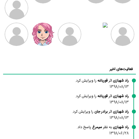
ملیکا منتظری
طرفدار میلی
کیوان کیانی
امیردلتا
بابی براون
عارفه داستانپور
فاطمه
شهشهانی
محسن
حسین پروان
مانلی نشایی
ادریس صفری
محمودزاده
مقدم
فعالیت‌های اخیر
راد شهبازی
اثر
قورباغه
را ویرایش کرد.
1398/08/13
راد شهبازی
اثر
قورباغه
را ویرایش کرد.
1398/08/13
راد شهبازی
اثر
برادر جان
را ویرایش کرد.
1398/08/13
راد شهبازی
به نظر
سیمرغ
پاسخ داد.
1398/06/28