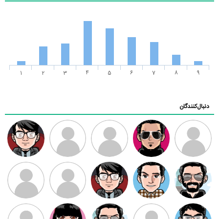
1
2
3
4
5
6
7
8
9
دنبال‌کنندگان
ممدرضا
رضا کاظمی
زهرا ~
ابتین
سید محمد
موسوی
مهدی فرهمند
مهدی سلطانی
داود رضیی
طرفدار میلی
کیوان کیانی