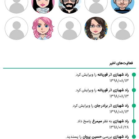
بابی براون
سامان راحمی
امیردلتا
امیروو
ملیکا منتظری
عارفه داستانپور
محسن
فاطمه
حسین پروان
مانلی نشایی
ادریس صفری
محمودزاده
شهشهانی
مقدم
فعالیت‌های اخیر
راد شهبازی
اثر
قورباغه
را ویرایش کرد.
1398/08/13
راد شهبازی
اثر
قورباغه
را ویرایش کرد.
1398/08/13
راد شهبازی
اثر
برادر جان
را ویرایش کرد.
1398/08/13
راد شهبازی
به نظر
سیمرغ
پاسخ داد.
1398/06/28
راد شهبازی
بررسی
حسین پروان
را پسندید.