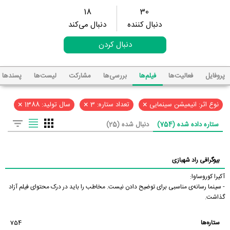
18
30
دنبال کننده
دنبال می‌کند
دنبال کردن
پروفایل
فعالیت‌ها
فیلم‌ها
بررسی‌ها
مشارکت
لیست‌ها
پسند‌ها
×
×
×
نوع اثر: انیمیشن سینمایی
تعداد ستاره: 3
سال تولید: 1388
ستاره داده شده (754)
دنبال شده (25)
بیوگرافی راد شهبازی
آکیرا کوروساوا:
- سینما رسانه‌ی مناسبی برای توضیح دادن نیست. مخاطب را باید در درک محتوای فیلم آزاد
گذاشت.
ستاره‌ها
754