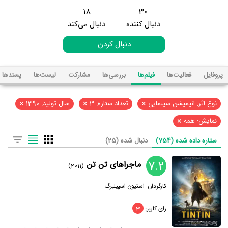
18
30
دنبال کننده
دنبال می‌کند
دنبال کردن
پروفایل
فعالیت‌ها
فیلم‌ها
بررسی‌ها
مشارکت
لیست‌ها
پسند‌ها
×
×
×
نوع اثر: انیمیشن سینمایی
تعداد ستاره: 3
سال تولید: 1390
×
نمایش: همه
ستاره داده شده (754)
دنبال شده (25)
7.2
ماجراهای تن تن
(2011)
کارگردان:
استیون اسپیلبرگ
رای کاربر:
3