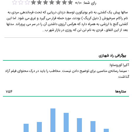
0
رای شما:
/
10
سالها پیش یک کشتی به نام یونیکورن توسط دزدان دریایی که تحت فرماندهی مردی به
نام راکام سرخپوش ( دنیل کریگ ) بودند، مورد حمله قرار می گیرد و غرق می شود. اما این
کشتی گنج با ارزشی به همراه دارد که هرکس آرزوی داشتن آن را در سر می پروراند. مدتها
بعد از این اتفاق ، فردی به نام تن تن که روزی در بازار شهر ب...
بیوگرافی راد شهبازی
آکیرا کوروساوا:
- سینما رسانه‌ی مناسبی برای توضیح دادن نیست. مخاطب را باید در درک محتوای فیلم آزاد
گذاشت.
ستاره‌ها
754