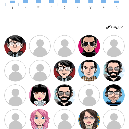
1
2
3
4
5
6
7
8
9
دنبال‌کنندگان
ممدرضا
رضا کاظمی
زهرا ~
ابتین
سید محمد
موسوی
مهدی فرهمند
مهدی سلطانی
داود رضیی
طرفدار میلی
کیوان کیانی
بابی براون
سامان راحمی
امیردلتا
امیروو
ملیکا منتظری
عارفه داستانپور