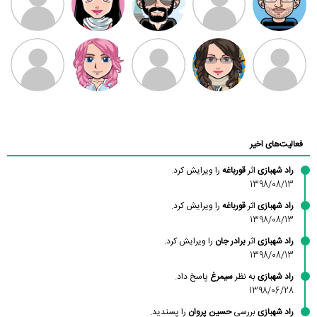
بابی براون
سامان راحمی
امیردلتا
امیروو
ملیکا منتظری
عارفه داستانپور
محسن
فاطمه
حسین پروان
مانلی نشایی
ادریس صفری
محمودزاده
شهشهانی
مقدم
فعالیت‌های اخیر
راد شهبازی
اثر
قورباغه
را ویرایش کرد.
1398/08/13
راد شهبازی
اثر
قورباغه
را ویرایش کرد.
1398/08/13
راد شهبازی
اثر
برادر جان
را ویرایش کرد.
1398/08/13
راد شهبازی
به نظر
سیمرغ
پاسخ داد.
1398/06/28
راد شهبازی
بررسی
حسین پروان
را پسندید.