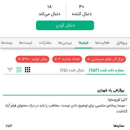
18
30
دنبال کننده
دنبال می‌کند
دنبال کردن
پروفایل
فعالیت‌ها
فیلم‌ها
بررسی‌ها
مشارکت
لیست‌ها
پسند‌ها
×
×
×
نوع اثر: فیلم سینمایی
تعداد ستاره: 2
سال تولید: 1380
ستاره داده شده (754)
دنبال شده (25)
بیوگرافی راد شهبازی
آکیرا کوروساوا:
- سینما رسانه‌ی مناسبی برای توضیح دادن نیست. مخاطب را باید در درک محتوای فیلم آزاد
گذاشت.
ستاره‌ها
754