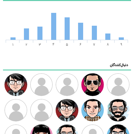
1
2
3
4
5
6
7
8
9
دنبال‌کنندگان
ممدرضا
رضا کاظمی
زهرا ~
ابتین
سید محمد
موسوی
مهدی فرهمند
مهدی سلطانی
داود رضیی
طرفدار میلی
کیوان کیانی