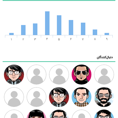
1
2
3
4
5
6
7
8
9
دنبال‌کنندگان
ممدرضا
رضا کاظمی
زهرا ~
ابتین
سید محمد
موسوی
مهدی فرهمند
مهدی سلطانی
داود رضیی
طرفدار میلی
کیوان کیانی