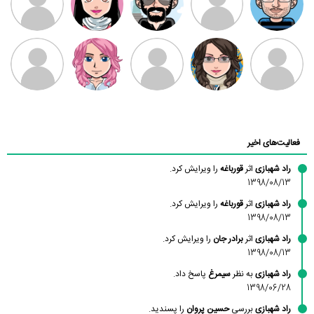
بابی براون
سامان راحمی
امیردلتا
امیروو
ملیکا منتظری
عارفه داستانپور
محسن
فاطمه
حسین پروان
مانلی نشایی
ادریس صفری
محمودزاده
شهشهانی
مقدم
فعالیت‌های اخیر
راد شهبازی
اثر
قورباغه
را ویرایش کرد.
1398/08/13
راد شهبازی
اثر
قورباغه
را ویرایش کرد.
1398/08/13
راد شهبازی
اثر
برادر جان
را ویرایش کرد.
1398/08/13
راد شهبازی
به نظر
سیمرغ
پاسخ داد.
1398/06/28
راد شهبازی
بررسی
حسین پروان
را پسندید.