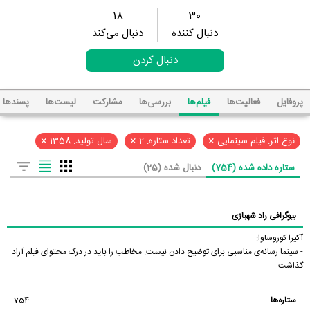
18
30
دنبال کننده
دنبال می‌کند
دنبال کردن
پروفایل
فعالیت‌ها
فیلم‌ها
بررسی‌ها
مشارکت
لیست‌ها
پسند‌ها
×
×
×
نوع اثر: فیلم سینمایی
تعداد ستاره: 2
سال تولید: 1358
ستاره داده شده (754)
دنبال شده (25)
بیوگرافی راد شهبازی
آکیرا کوروساوا:
- سینما رسانه‌ی مناسبی برای توضیح دادن نیست. مخاطب را باید در درک محتوای فیلم آزاد
گذاشت.
ستاره‌ها
754