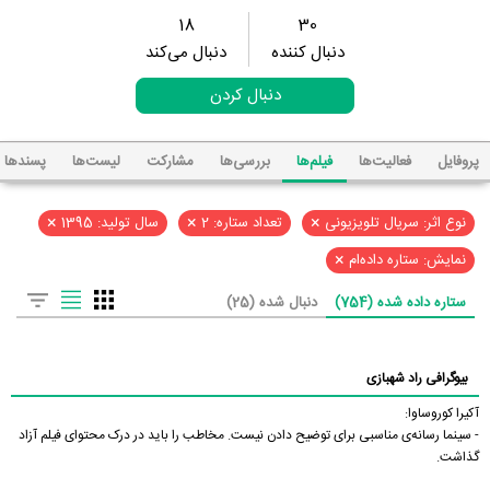
18
30
دنبال کننده
دنبال می‌کند
دنبال کردن
پروفایل
فعالیت‌ها
فیلم‌ها
بررسی‌ها
مشارکت
لیست‌ها
پسند‌ها
×
×
×
نوع اثر: سریال تلویزیونی
تعداد ستاره: 2
سال تولید: 1395
×
نمایش: ستاره داده‌ام
ستاره داده شده (754)
دنبال شده (25)
بیوگرافی راد شهبازی
آکیرا کوروساوا:
- سینما رسانه‌ی مناسبی برای توضیح دادن نیست. مخاطب را باید در درک محتوای فیلم آزاد
گذاشت.