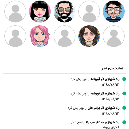
مهدی فرهمند
مهدی سلطانی
داود رضیی
طرفدار میلی
کیوان کیانی
بابی براون
سامان راحمی
امیردلتا
امیروو
ملیکا منتظری
عارفه داستانپور
محسن
فاطمه
حسین پروان
مانلی نشایی
ادریس صفری
محمودزاده
شهشهانی
مقدم
فعالیت‌های اخیر
راد شهبازی
اثر
قورباغه
را ویرایش کرد.
1398/08/13
راد شهبازی
اثر
قورباغه
را ویرایش کرد.
1398/08/13
راد شهبازی
اثر
برادر جان
را ویرایش کرد.
1398/08/13
راد شهبازی
به نظر
سیمرغ
پاسخ داد.
1398/06/28