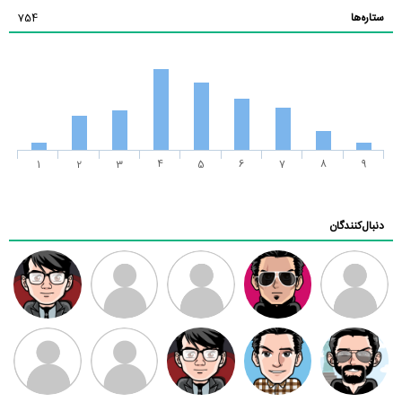
ستاره‌ها
754
1
2
3
4
5
6
7
8
9
دنبال‌کنندگان
ممدرضا
رضا کاظمی
زهرا ~
ابتین
سید محمد
موسوی