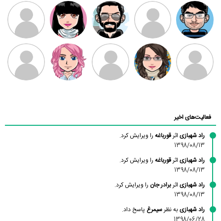
مهدی فرهمند
مهدی سلطانی
داود رضیی
طرفدار میلی
کیوان کیانی
بابی براون
سامان راحمی
امیردلتا
امیروو
ملیکا منتظری
عارفه داستانپور
محسن
فاطمه
حسین پروان
مانلی نشایی
ادریس صفری
محمودزاده
شهشهانی
مقدم
فعالیت‌های اخیر
راد شهبازی
اثر
قورباغه
را ویرایش کرد.
1398/08/13
راد شهبازی
اثر
قورباغه
را ویرایش کرد.
1398/08/13
راد شهبازی
اثر
برادر جان
را ویرایش کرد.
1398/08/13
راد شهبازی
به نظر
سیمرغ
پاسخ داد.
1398/06/28