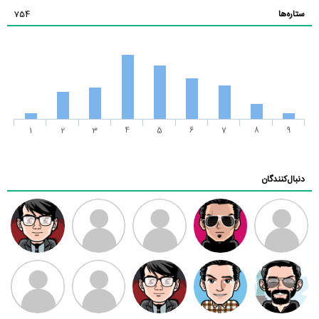
ستاره‌ها
754
1
2
3
4
5
6
7
8
9
دنبال‌کنندگان
ممدرضا
رضا کاظمی
زهرا ~
ابتین
سید محمد
موسوی