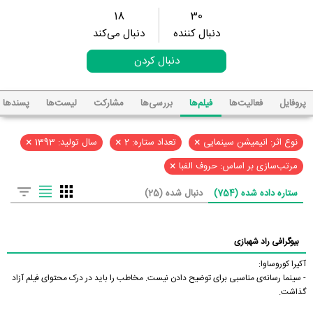
18
30
دنبال کننده
دنبال می‌کند
دنبال کردن
پروفایل
فعالیت‌ها
فیلم‌ها
بررسی‌ها
مشارکت
لیست‌ها
پسند‌ها
×
×
×
نوع اثر: انیمیشن سینمایی
تعداد ستاره: 2
سال تولید: 1393
×
مرتب‌سازی بر اساس: حروف الفبا
ستاره داده شده (754)
دنبال شده (25)
بیوگرافی راد شهبازی
آکیرا کوروساوا:
- سینما رسانه‌ی مناسبی برای توضیح دادن نیست. مخاطب را باید در درک محتوای فیلم آزاد
گذاشت.