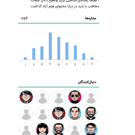
- سینما رسانه‌ی مناسبی برای توضیح دادن نیست.
مخاطب را باید در درک محتوای فیلم آزاد گذاشت.
ستاره‌ها
754
1
2
3
4
5
6
7
8
9
دنبال‌کنندگان
ممدرضا
رضا
زهرا ~
ابتین
سید
کاظمی
محمد
موسوی
مهدی
مهدی
داود
طرفدار
کیوان
فرهمند
سلطانی
رضیی
میلی
کیانی