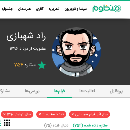
سینما و تلویزیون
تحریریه
گالری
هنرمندان
جشنواره
راد شهبازی
عضویت از مرداد 1396
ستاره
754
پروفایل
فعالیت‌ها
فیلم‌ها
بررسی‌ها
مشارک
×
×
×
نوع اثر: فیلم سینمایی
تعداد ستاره: 2
سال تولید: 1310
ستاره داده شده (754)
دنبال شده (25)