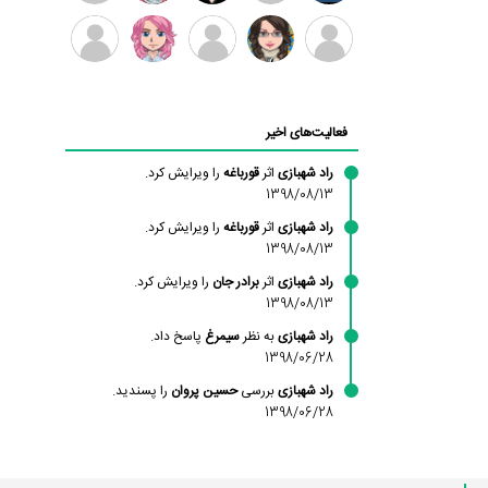
بابی
سامان
امیردلتا
امیروو
ملیکا
عارفه
براون
راحمی
منتظری
داستانپور
محسن
فاطمه
حسین
مانلی
ادریس
محمودزاده
شهشهانی
پروان
نشایی
صفری
فعالیت‌های اخیر
مقدم
راد شهبازی
اثر
قورباغه
را ویرایش کرد.
1398/08/13
راد شهبازی
اثر
قورباغه
را ویرایش کرد.
1398/08/13
راد شهبازی
اثر
برادر جان
را ویرایش کرد.
1398/08/13
راد شهبازی
به نظر
سیمرغ
پاسخ داد.
1398/06/28
راد شهبازی
بررسی
حسین پروان
را پسندید.
1398/06/28