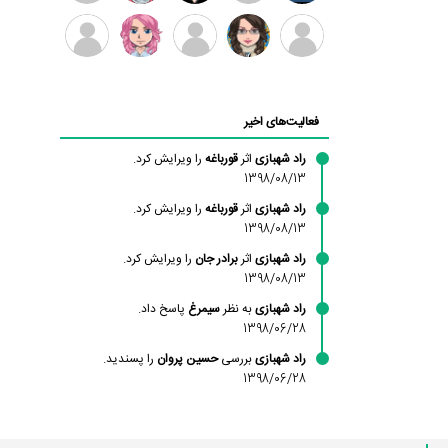
بابی
سامان
امیردلتا
امیروو
ملیکا
عارفه
براون
راحمی
منتظری
داستانپور
محسن
فاطمه
حسین
مانلی
ادریس
محمودزاده
شهشهانی
پروان
نشایی
صفری
فعالیت‌های اخیر
مقدم
راد شهبازی
اثر
قورباغه
را ویرایش کرد.
1398/08/13
راد شهبازی
اثر
قورباغه
را ویرایش کرد.
1398/08/13
راد شهبازی
اثر
برادر جان
را ویرایش کرد.
1398/08/13
راد شهبازی
به نظر
سیمرغ
پاسخ داد.
1398/06/28
راد شهبازی
بررسی
حسین پروان
را پسندید.
1398/06/28