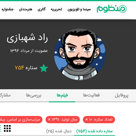
سینما و تلویزیون
تحریریه
گالری
هنرمندان
جشنواره
راد شهبازی
عضویت از مرداد 1396
ستاره
754
پروفایل
فعالیت‌ها
فیلم‌ها
بررسی‌ها
مشارک
×
×
تعداد ستاره: 10
سال تولید: 1391
مرتب‌سازی بر اساس: بیشت
ستاره داده شده (754)
دنبال شده (25)