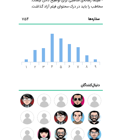
- سینما رسانه‌ی مناسبی برای توضیح دادن نیست.
مخاطب را باید در درک محتوای فیلم آزاد گذاشت.
ستاره‌ها
754
1
2
3
4
5
6
7
8
9
دنبال‌کنندگان
ممدرضا
رضا
زهرا ~
ابتین
سید
کاظمی
محمد
موسوی
مهدی
مهدی
داود
طرفدار
کیوان
فرهمند
سلطانی
رضیی
میلی
کیانی