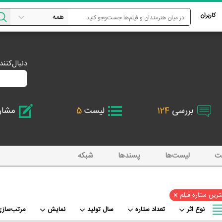
کاربران
دنبال‌کنن
بررسی
124
لیست
5
مشا
ت
لیست‌ها
پسند‌ها
شبکه
×
رین ستاره فیلم
نوع اثر
تعداد ستاره
سال تولید
نمایش
مرتب‌سازی