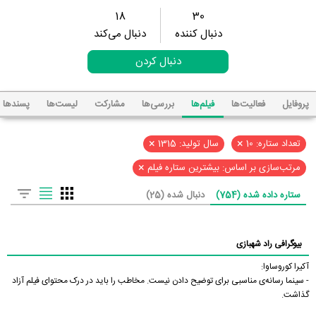
18
30
دنبال کننده
دنبال می‌کند
دنبال کردن
پروفایل
فعالیت‌ها
فیلم‌ها
بررسی‌ها
مشارکت
لیست‌ها
پسند‌ها
×
×
تعداد ستاره: 10
سال تولید: 1315
×
مرتب‌سازی بر اساس: بیشترین ستاره فیلم
ستاره داده شده (754)
دنبال شده (25)
بیوگرافی راد شهبازی
آکیرا کوروساوا:
- سینما رسانه‌ی مناسبی برای توضیح دادن نیست. مخاطب را باید در درک محتوای فیلم آزاد
گذاشت.