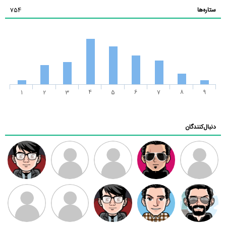
ستاره‌ها
754
1
2
3
4
5
6
7
8
9
دنبال‌کنندگان
ممدرضا
رضا کاظمی
زهرا ~
ابتین
سید محمد
موسوی