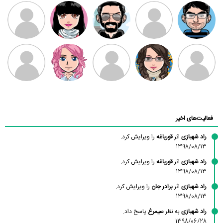
مهدی فرهمند
مهدی سلطانی
داود رضیی
طرفدار میلی
کیوان کیانی
بابی براون
سامان راحمی
امیردلتا
امیروو
ملیکا منتظری
عارفه داستانپور
محسن
فاطمه
حسین پروان
مانلی نشایی
ادریس صفری
محمودزاده
شهشهانی
مقدم
فعالیت‌های اخیر
راد شهبازی
اثر
قورباغه
را ویرایش کرد.
1398/08/13
راد شهبازی
اثر
قورباغه
را ویرایش کرد.
1398/08/13
راد شهبازی
اثر
برادر جان
را ویرایش کرد.
1398/08/13
راد شهبازی
به نظر
سیمرغ
پاسخ داد.
1398/06/28