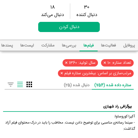
18
30
دنبال کننده
دنبال می‌کند
دنبال کردن
پروفایل
فعالیت‌ها
فیلم‌ها
بررسی‌ها
مشارکت
لیست‌ها
پسند‌ها
×
×
تعداد ستاره: 10
سال تولید: 1360
×
مرتب‌سازی بر اساس: بیشترین ستاره فیلم
ستاره داده شده (754)
دنبال شده (25)
بیوگرافی راد شهبازی
آکیرا کوروساوا:
- سینما رسانه‌ی مناسبی برای توضیح دادن نیست. مخاطب را باید در درک محتوای فیلم آزاد
گذاشت.