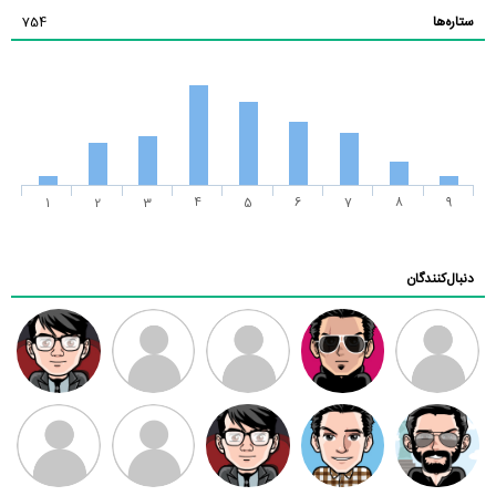
ستاره‌ها
754
1
2
3
4
5
6
7
8
9
دنبال‌کنندگان
ممدرضا
رضا کاظمی
زهرا ~
ابتین
سید محمد
موسوی