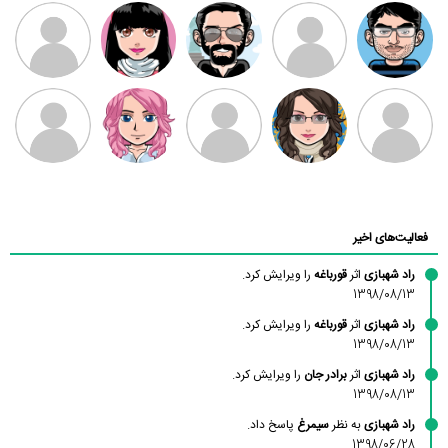
مهدی فرهمند
مهدی سلطانی
داود رضیی
طرفدار میلی
کیوان کیانی
بابی براون
سامان راحمی
امیردلتا
امیروو
ملیکا منتظری
عارفه داستانپور
محسن
فاطمه
حسین پروان
مانلی نشایی
ادریس صفری
محمودزاده
شهشهانی
مقدم
فعالیت‌های اخیر
راد شهبازی
اثر
قورباغه
را ویرایش کرد.
1398/08/13
راد شهبازی
اثر
قورباغه
را ویرایش کرد.
1398/08/13
راد شهبازی
اثر
برادر جان
را ویرایش کرد.
1398/08/13
راد شهبازی
به نظر
سیمرغ
پاسخ داد.
1398/06/28