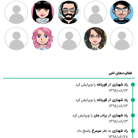
مهدی فرهمند
مهدی سلطانی
داود رضیی
طرفدار میلی
کیوان کیانی
بابی براون
سامان راحمی
امیردلتا
امیروو
ملیکا منتظری
عارفه داستانپور
محسن
فاطمه
حسین پروان
مانلی نشایی
ادریس صفری
محمودزاده
شهشهانی
مقدم
فعالیت‌های اخیر
راد شهبازی
اثر
قورباغه
را ویرایش کرد.
1398/08/13
راد شهبازی
اثر
قورباغه
را ویرایش کرد.
1398/08/13
راد شهبازی
اثر
برادر جان
را ویرایش کرد.
1398/08/13
راد شهبازی
به نظر
سیمرغ
پاسخ داد.
1398/06/28