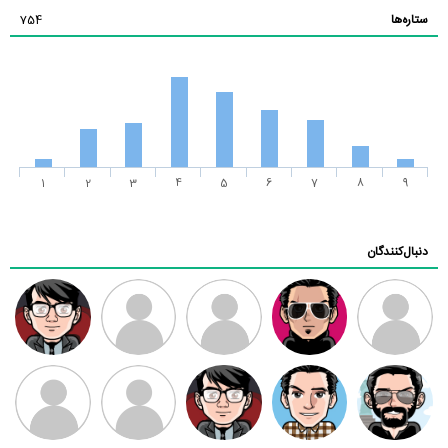
ستاره‌ها
754
1
2
3
4
5
6
7
8
9
دنبال‌کنندگان
ممدرضا
رضا کاظمی
زهرا ~
ابتین
سید محمد
موسوی