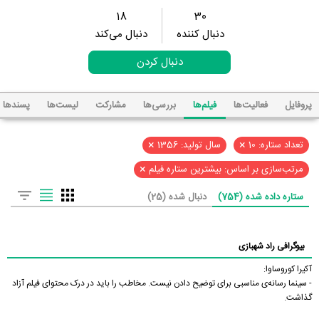
18
30
دنبال کننده
دنبال می‌کند
دنبال کردن
پروفایل
فعالیت‌ها
فیلم‌ها
بررسی‌ها
مشارکت
لیست‌ها
پسند‌ها
×
×
تعداد ستاره: 10
سال تولید: 1356
×
مرتب‌سازی بر اساس: بیشترین ستاره فیلم
ستاره داده شده (754)
دنبال شده (25)
بیوگرافی راد شهبازی
آکیرا کوروساوا:
- سینما رسانه‌ی مناسبی برای توضیح دادن نیست. مخاطب را باید در درک محتوای فیلم آزاد
گذاشت.