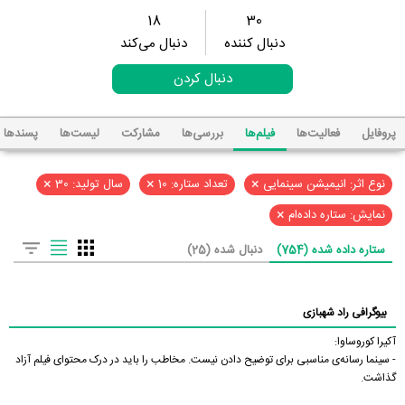
18
30
دنبال کننده
دنبال می‌کند
دنبال کردن
پروفایل
فعالیت‌ها
فیلم‌ها
بررسی‌ها
مشارکت
لیست‌ها
پسند‌ها
×
×
×
نوع اثر: انیمیشن سینمایی
تعداد ستاره: 10
سال تولید: 30
×
نمایش: ستاره داده‌ام
ستاره داده شده (754)
دنبال شده (25)
بیوگرافی راد شهبازی
آکیرا کوروساوا:
- سینما رسانه‌ی مناسبی برای توضیح دادن نیست. مخاطب را باید در درک محتوای فیلم آزاد
گذاشت.