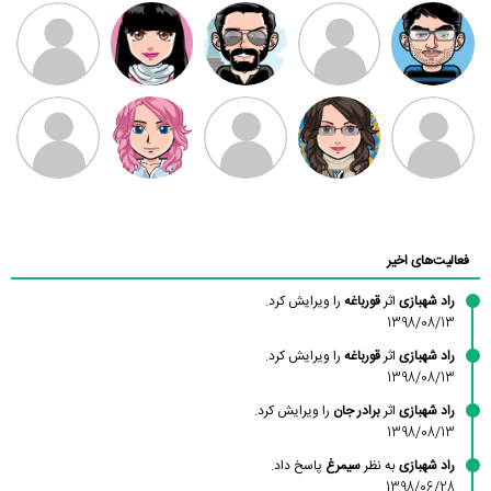
مهدی فرهمند
مهدی سلطانی
داود رضیی
طرفدار میلی
کیوان کیانی
بابی براون
سامان راحمی
امیردلتا
امیروو
ملیکا منتظری
عارفه داستانپور
محسن
فاطمه
حسین پروان
مانلی نشایی
ادریس صفری
محمودزاده
شهشهانی
مقدم
فعالیت‌های اخیر
راد شهبازی
اثر
قورباغه
را ویرایش کرد.
1398/08/13
راد شهبازی
اثر
قورباغه
را ویرایش کرد.
1398/08/13
راد شهبازی
اثر
برادر جان
را ویرایش کرد.
1398/08/13
راد شهبازی
به نظر
سیمرغ
پاسخ داد.
1398/06/28