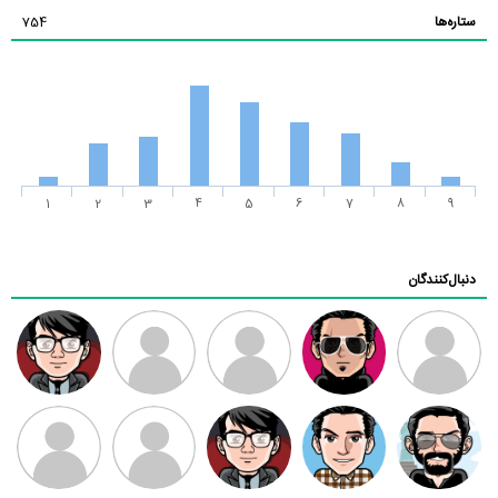
ستاره‌ها
754
1
2
3
4
5
6
7
8
9
دنبال‌کنندگان
ممدرضا
رضا کاظمی
زهرا ~
ابتین
سید محمد
موسوی