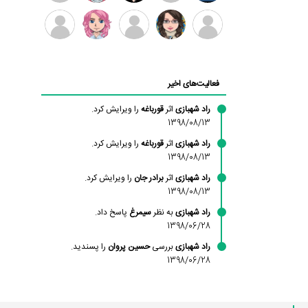
بابی
سامان
امیردلتا
امیروو
ملیکا
عارفه
براون
راحمی
منتظری
داستانپور
محسن
فاطمه
حسین
مانلی
ادریس
محمودزاده
شهشهانی
پروان
نشایی
صفری
فعالیت‌های اخیر
مقدم
راد شهبازی
اثر
قورباغه
را ویرایش کرد.
1398/08/13
راد شهبازی
اثر
قورباغه
را ویرایش کرد.
1398/08/13
راد شهبازی
اثر
برادر جان
را ویرایش کرد.
1398/08/13
راد شهبازی
به نظر
سیمرغ
پاسخ داد.
1398/06/28
راد شهبازی
بررسی
حسین پروان
را پسندید.
1398/06/28