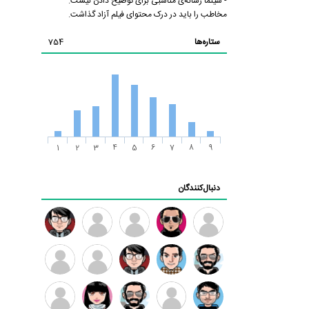
- سینما رسانه‌ی مناسبی برای توضیح دادن نیست.
مخاطب را باید در درک محتوای فیلم آزاد گذاشت.
ستاره‌ها
754
1
2
3
4
5
6
7
8
9
دنبال‌کنندگان
ممدرضا
رضا
زهرا ~
ابتین
سید
کاظمی
محمد
موسوی
مهدی
مهدی
داود
طرفدار
کیوان
فرهمند
سلطانی
رضیی
میلی
کیانی