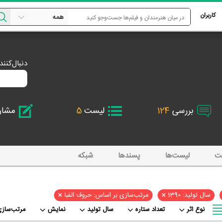
کاربران
دنبال‌کنن
بررسی
124
لیست
5
مشا
ت
لیست‌ها
پسند‌ها
شبکه
×
×
سال تولید: 1390
مرتب‌سازی بر اساس: حروف الفبا
نوع اثر
تعداد ستاره
سال تولید
نمایش
مرتب‌سازی