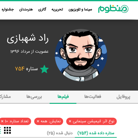
سینما و تلویزیون
تحریریه
گالری
هنرمندان
جشنواره
راد شهبازی
عضویت از مرداد 1396
ستاره
754
پروفایل
فعالیت‌ها
فیلم‌ها
بررسی‌ها
مشارک
×
×
×
نوع اثر: انیمیشن سینمایی
نمایش: همه
تعداد ستاره: 10
ستاره داده شده (754)
دنبال شده (25)