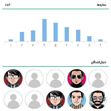
ستاره‌ها
754
1
2
3
4
5
6
7
8
9
دنبال‌کنندگان
ممدرضا
رضا کاظمی
زهرا ~
ابتین
سید محمد
موسوی