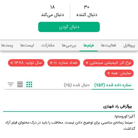
18
30
دنبال کننده
دنبال می‌کند
دنبال کردن
پروفایل
فعالیت‌ها
فیلم‌ها
بررسی‌ها
مشارکت
لیست‌ها
پسند‌ها
×
×
×
نوع اثر: انیمیشن سینمایی
تعداد ستاره: 10
سال تولید: 1388
×
نمایش: همه
ستاره داده شده (754)
دنبال شده (25)
بیوگرافی راد شهبازی
آکیرا کوروساوا:
- سینما رسانه‌ی مناسبی برای توضیح دادن نیست. مخاطب را باید در درک محتوای فیلم آزاد
گذاشت.