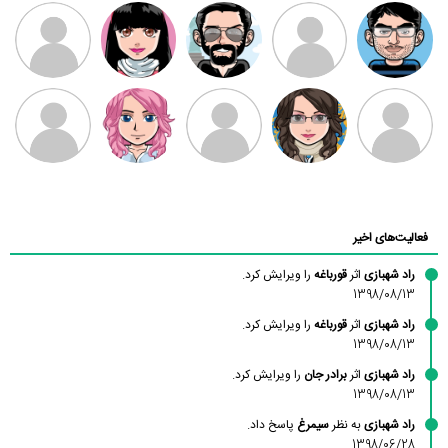
مهدی فرهمند
مهدی سلطانی
داود رضیی
طرفدار میلی
کیوان کیانی
بابی براون
سامان راحمی
امیردلتا
امیروو
ملیکا منتظری
عارفه داستانپور
محسن
فاطمه
حسین پروان
مانلی نشایی
ادریس صفری
محمودزاده
شهشهانی
مقدم
فعالیت‌های اخیر
راد شهبازی
اثر
قورباغه
را ویرایش کرد.
1398/08/13
راد شهبازی
اثر
قورباغه
را ویرایش کرد.
1398/08/13
راد شهبازی
اثر
برادر جان
را ویرایش کرد.
1398/08/13
راد شهبازی
به نظر
سیمرغ
پاسخ داد.
1398/06/28