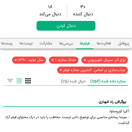
18
30
دنبال کننده
دنبال می‌کند
دنبال کردن
پروفایل
فعالیت‌ها
فیلم‌ها
بررسی‌ها
مشارکت
لیست‌ها
پسند‌ها
×
×
×
نوع اثر: سریال تلویزیونی
تعداد ستاره: 1
سال تولید: 1390
×
مرتب‌سازی بر اساس: کمترین ستاره فیلم
ستاره داده شده (754)
دنبال شده (25)
بیوگرافی راد شهبازی
آکیرا کوروساوا:
- سینما رسانه‌ی مناسبی برای توضیح دادن نیست. مخاطب را باید در درک محتوای فیلم آزاد
گذاشت.