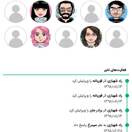
مهدی فرهمند
مهدی سلطانی
داود رضیی
طرفدار میلی
کیوان کیانی
بابی براون
سامان راحمی
امیردلتا
امیروو
ملیکا منتظری
عارفه داستانپور
محسن
فاطمه
حسین پروان
مانلی نشایی
ادریس صفری
محمودزاده
شهشهانی
مقدم
فعالیت‌های اخیر
راد شهبازی
اثر
قورباغه
را ویرایش کرد.
1398/08/13
راد شهبازی
اثر
قورباغه
را ویرایش کرد.
1398/08/13
راد شهبازی
اثر
برادر جان
را ویرایش کرد.
1398/08/13
راد شهبازی
به نظر
سیمرغ
پاسخ داد.
1398/06/28