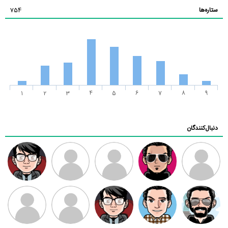
ستاره‌ها
754
1
2
3
4
5
6
7
8
9
دنبال‌کنندگان
ممدرضا
رضا کاظمی
زهرا ~
ابتین
سید محمد
موسوی