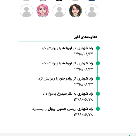
بابی
سامان
امیردلتا
امیروو
ملیکا
عارفه
براون
راحمی
منتظری
داستانپور
محسن
فاطمه
حسین
مانلی
ادریس
محمودزاده
شهشهانی
پروان
نشایی
صفری
فعالیت‌های اخیر
مقدم
راد شهبازی
اثر
قورباغه
را ویرایش کرد.
1398/08/13
راد شهبازی
اثر
قورباغه
را ویرایش کرد.
1398/08/13
راد شهبازی
اثر
برادر جان
را ویرایش کرد.
1398/08/13
راد شهبازی
به نظر
سیمرغ
پاسخ داد.
1398/06/28
راد شهبازی
بررسی
حسین پروان
را پسندید.
1398/06/28