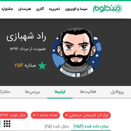
سینما و تلویزیون
تحریریه
گالری
هنرمندان
جشنواره
راد شهبازی
عضویت از مرداد 1396
ستاره
754
پروفایل
فعالیت‌ها
فیلم‌ها
بررسی‌ها
مشارک
×
×
نوع اثر: انیمیشن سینمایی
تعداد ستاره: 1
سال تولید: 1388
ستاره داده شده (754)
دنبال شده (25)