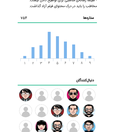
- سینما رسانه‌ی مناسبی برای توضیح دادن نیست.
مخاطب را باید در درک محتوای فیلم آزاد گذاشت.
ستاره‌ها
754
1
2
3
4
5
6
7
8
9
دنبال‌کنندگان
ممدرضا
رضا
زهرا ~
ابتین
سید
کاظمی
محمد
موسوی
مهدی
مهدی
داود
طرفدار
کیوان
فرهمند
سلطانی
رضیی
میلی
کیانی