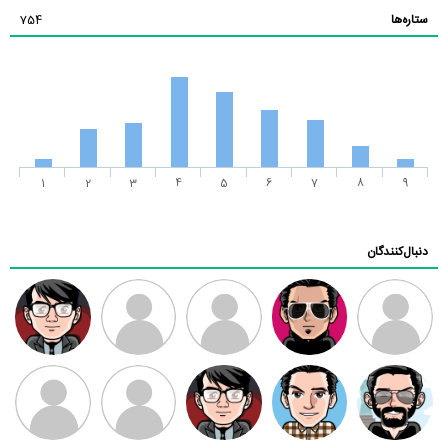
ستاره‌ها
754
1
2
3
4
5
6
7
8
9
دنبال‌کنندگان
ممدرضا
رضا کاظمی
زهرا ~
ابتین
سید محمد
موسوی