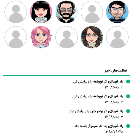
مهدی فرهمند
مهدی سلطانی
داود رضیی
طرفدار میلی
کیوان کیانی
بابی براون
سامان راحمی
امیردلتا
امیروو
ملیکا منتظری
عارفه داستانپور
محسن
فاطمه
حسین پروان
مانلی نشایی
ادریس صفری
محمودزاده
شهشهانی
مقدم
فعالیت‌های اخیر
راد شهبازی
اثر
قورباغه
را ویرایش کرد.
1398/08/13
راد شهبازی
اثر
قورباغه
را ویرایش کرد.
1398/08/13
راد شهبازی
اثر
برادر جان
را ویرایش کرد.
1398/08/13
راد شهبازی
به نظر
سیمرغ
پاسخ داد.
1398/06/28