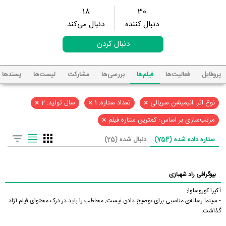
18
30
دنبال کننده
دنبال می‌کند
دنبال کردن
پروفایل
فعالیت‌ها
فیلم‌ها
بررسی‌ها
مشارکت
لیست‌ها
پسند‌ها
×
×
×
نوع اثر: انیمیشن سریالی
تعداد ستاره: 1
سال تولید: 2
×
مرتب‌سازی بر اساس: کمترین ستاره فیلم
ستاره داده شده (754)
دنبال شده (25)
بیوگرافی راد شهبازی
آکیرا کوروساوا:
- سینما رسانه‌ی مناسبی برای توضیح دادن نیست. مخاطب را باید در درک محتوای فیلم آزاد
گذاشت.