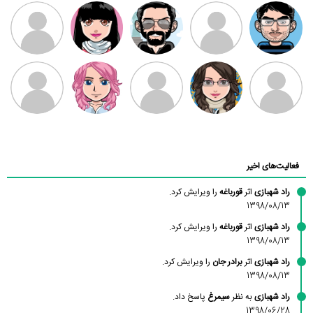
مهدی فرهمند
مهدی سلطانی
داود رضیی
طرفدار میلی
کیوان کیانی
بابی براون
سامان راحمی
امیردلتا
امیروو
ملیکا منتظری
عارفه داستانپور
محسن
فاطمه
حسین پروان
مانلی نشایی
ادریس صفری
محمودزاده
شهشهانی
مقدم
فعالیت‌های اخیر
راد شهبازی
اثر
قورباغه
را ویرایش کرد.
1398/08/13
راد شهبازی
اثر
قورباغه
را ویرایش کرد.
1398/08/13
راد شهبازی
اثر
برادر جان
را ویرایش کرد.
1398/08/13
راد شهبازی
به نظر
سیمرغ
پاسخ داد.
1398/06/28