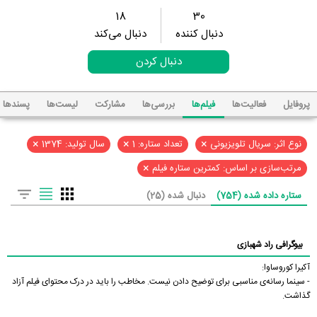
18
30
دنبال کننده
دنبال می‌کند
دنبال کردن
پروفایل
فعالیت‌ها
فیلم‌ها
بررسی‌ها
مشارکت
لیست‌ها
پسند‌ها
×
×
×
نوع اثر: سریال تلویزیونی
تعداد ستاره: 1
سال تولید: 1374
×
مرتب‌سازی بر اساس: کمترین ستاره فیلم
ستاره داده شده (754)
دنبال شده (25)
بیوگرافی راد شهبازی
آکیرا کوروساوا:
- سینما رسانه‌ی مناسبی برای توضیح دادن نیست. مخاطب را باید در درک محتوای فیلم آزاد
گذاشت.