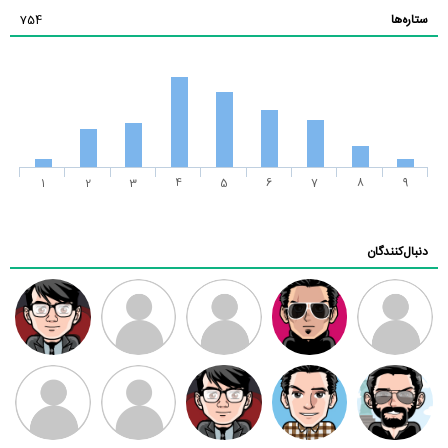
ستاره‌ها
754
1
2
3
4
5
6
7
8
9
دنبال‌کنندگان
ممدرضا
رضا کاظمی
زهرا ~
ابتین
سید محمد
موسوی