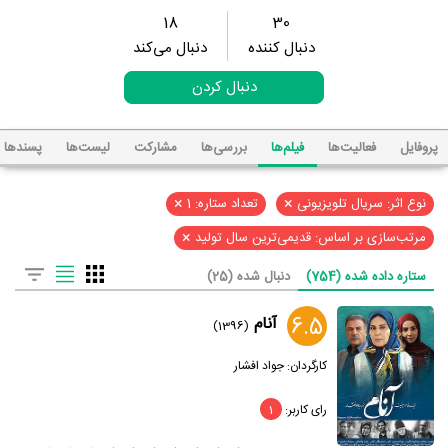
18
30
دنبال کننده
دنبال می‌کند
دنبال کردن
پروفایل
فعالیت‌ها
فیلم‌ها
بررسی‌ها
مشارکت
لیست‌ها
پسند‌ها
×
×
نوع اثر: سریال تلویزیونی
تعداد ستاره: 1
×
مرتب‌سازی بر اساس: قدیمی‌ترین سال تولید
ستاره داده شده (754)
دنبال شده (25)
6.5
آنام
(1396)
کارگردان:
جواد افشار
رای کاربر:
1