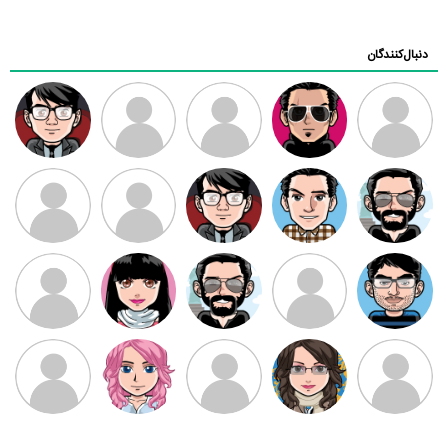
دنبال‌کنندگان
ممدرضا
رضا کاظمی
زهرا ~
ابتین
سید محمد
موسوی
مهدی فرهمند
مهدی سلطانی
داود رضیی
طرفدار میلی
کیوان کیانی
بابی براون
سامان راحمی
امیردلتا
امیروو
ملیکا منتظری
عارفه داستانپور
محسن
فاطمه
حسین پروان
مانلی نشایی
ادریس صفری