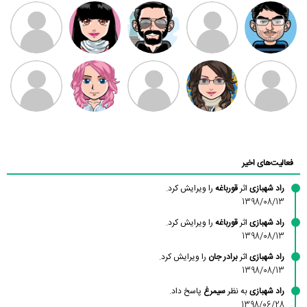
مهدی فرهمند
مهدی سلطانی
داود رضیی
طرفدار میلی
کیوان کیانی
بابی براون
سامان راحمی
امیردلتا
امیروو
ملیکا منتظری
عارفه داستانپور
محسن
فاطمه
حسین پروان
مانلی نشایی
ادریس صفری
محمودزاده
شهشهانی
مقدم
فعالیت‌های اخیر
راد شهبازی
اثر
قورباغه
را ویرایش کرد.
1398/08/13
راد شهبازی
اثر
قورباغه
را ویرایش کرد.
1398/08/13
راد شهبازی
اثر
برادر جان
را ویرایش کرد.
1398/08/13
راد شهبازی
به نظر
سیمرغ
پاسخ داد.
1398/06/28