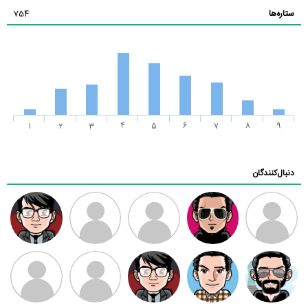
ستاره‌ها
754
1
2
3
4
5
6
7
8
9
دنبال‌کنندگان
ممدرضا
رضا کاظمی
زهرا ~
ابتین
سید محمد
موسوی