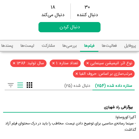
18
30
دنبال کننده
دنبال می‌کند
دنبال کردن
پروفایل
فعالیت‌ها
فیلم‌ها
بررسی‌ها
مشارکت
لیست‌ها
پسند‌ها
×
×
×
نوع اثر: انیمیشن سینمایی
تعداد ستاره: 1
سال تولید: 1386
×
مرتب‌سازی بر اساس: حروف الفبا
ستاره داده شده (754)
دنبال شده (25)
بیوگرافی راد شهبازی
آکیرا کوروساوا:
- سینما رسانه‌ی مناسبی برای توضیح دادن نیست. مخاطب را باید در درک محتوای فیلم آزاد
گذاشت.