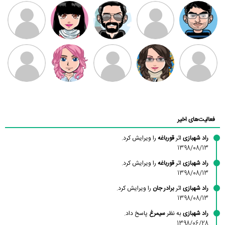
مهدی فرهمند
مهدی سلطانی
داود رضیی
طرفدار میلی
کیوان کیانی
بابی براون
سامان راحمی
امیردلتا
امیروو
ملیکا منتظری
عارفه داستانپور
محسن
فاطمه
حسین پروان
مانلی نشایی
ادریس صفری
محمودزاده
شهشهانی
مقدم
فعالیت‌های اخیر
راد شهبازی
اثر
قورباغه
را ویرایش کرد.
1398/08/13
راد شهبازی
اثر
قورباغه
را ویرایش کرد.
1398/08/13
راد شهبازی
اثر
برادر جان
را ویرایش کرد.
1398/08/13
راد شهبازی
به نظر
سیمرغ
پاسخ داد.
1398/06/28