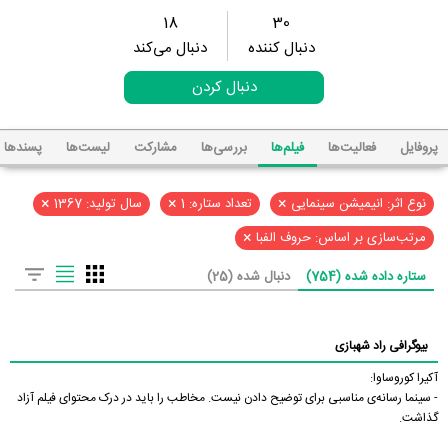
18
30
دنبال کننده
دنبال می‌کند
دنبال کردن
پروفایل
فعالیت‌ها
فیلم‌ها
بررسی‌ها
مشارکت
لیست‌ها
پسند‌ها
×
×
×
نوع اثر: انیمیشن سینمایی
تعداد ستاره: 1
سال تولید: 1367
×
مرتب‌سازی بر اساس: حروف الفبا
ستاره داده شده (754)
دنبال شده (25)
بیوگرافی راد شهبازی
آکیرا کوروساوا:
- سینما رسانه‌ی مناسبی برای توضیح دادن نیست. مخاطب را باید در درک محتوای فیلم آزاد
گذاشت.