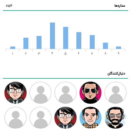
ستاره‌ها
754
1
2
3
4
5
6
7
8
9
دنبال‌کنندگان
ممدرضا
رضا کاظمی
زهرا ~
ابتین
سید محمد
موسوی