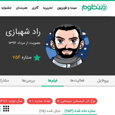
سینما و تلویزیون
تحریریه
گالری
هنرمندان
جشنواره
راد شهبازی
عضویت از مرداد 1396
ستاره
754
پروفایل
فعالیت‌ها
فیلم‌ها
بررسی‌ها
مشارک
×
×
نوع اثر: انیمیشن سینمایی
تعداد ستاره: 1
سال تولید: 1388
ستاره داده شده (754)
دنبال شده (25)