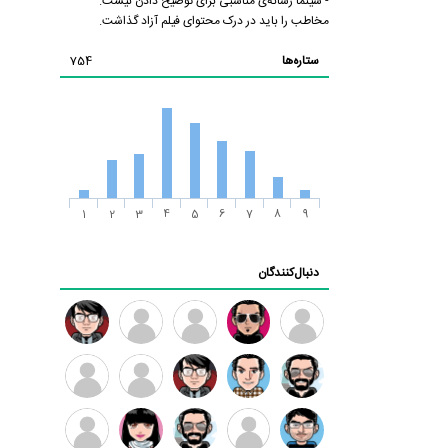
- سینما رسانه‌ی مناسبی برای توضیح دادن نیست.
مخاطب را باید در درک محتوای فیلم آزاد گذاشت.
ستاره‌ها
754
1
2
3
4
5
6
7
8
9
دنبال‌کنندگان
ممدرضا
رضا
زهرا ~
ابتین
سید
کاظمی
محمد
موسوی
مهدی
مهدی
داود
طرفدار
کیوان
فرهمند
سلطانی
رضیی
میلی
کیانی