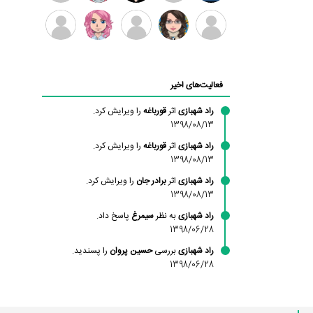
بابی
سامان
امیردلتا
امیروو
ملیکا
عارفه
براون
راحمی
منتظری
داستانپور
محسن
فاطمه
حسین
مانلی
ادریس
محمودزاده
شهشهانی
پروان
نشایی
صفری
فعالیت‌های اخیر
مقدم
راد شهبازی
اثر
قورباغه
را ویرایش کرد.
1398/08/13
راد شهبازی
اثر
قورباغه
را ویرایش کرد.
1398/08/13
راد شهبازی
اثر
برادر جان
را ویرایش کرد.
1398/08/13
راد شهبازی
به نظر
سیمرغ
پاسخ داد.
1398/06/28
راد شهبازی
بررسی
حسین پروان
را پسندید.
1398/06/28