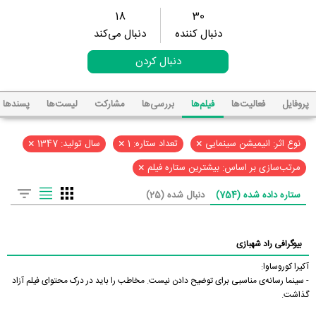
18
30
دنبال کننده
دنبال می‌کند
دنبال کردن
پروفایل
فعالیت‌ها
فیلم‌ها
بررسی‌ها
مشارکت
لیست‌ها
پسند‌ها
×
×
×
نوع اثر: انیمیشن سینمایی
تعداد ستاره: 1
سال تولید: 1347
×
مرتب‌سازی بر اساس: بیشترین ستاره فیلم
ستاره داده شده (754)
دنبال شده (25)
بیوگرافی راد شهبازی
آکیرا کوروساوا:
- سینما رسانه‌ی مناسبی برای توضیح دادن نیست. مخاطب را باید در درک محتوای فیلم آزاد
گذاشت.