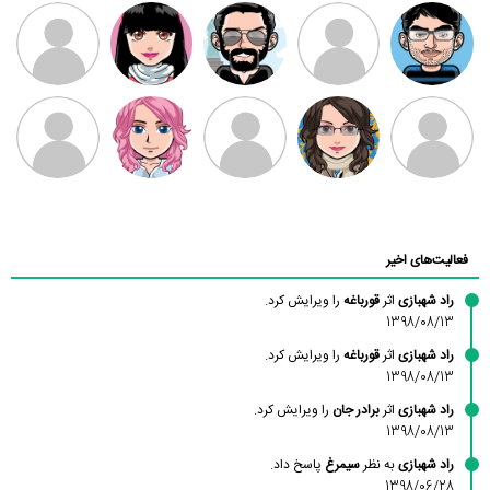
مهدی فرهمند
مهدی سلطانی
داود رضیی
طرفدار میلی
کیوان کیانی
بابی براون
سامان راحمی
امیردلتا
امیروو
ملیکا منتظری
عارفه داستانپور
محسن
فاطمه
حسین پروان
مانلی نشایی
ادریس صفری
محمودزاده
شهشهانی
مقدم
فعالیت‌های اخیر
راد شهبازی
اثر
قورباغه
را ویرایش کرد.
1398/08/13
راد شهبازی
اثر
قورباغه
را ویرایش کرد.
1398/08/13
راد شهبازی
اثر
برادر جان
را ویرایش کرد.
1398/08/13
راد شهبازی
به نظر
سیمرغ
پاسخ داد.
1398/06/28