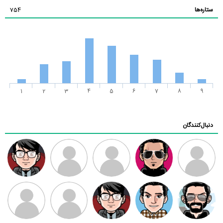
ستاره‌ها
754
1
2
3
4
5
6
7
8
9
دنبال‌کنندگان
ممدرضا
رضا کاظمی
زهرا ~
ابتین
سید محمد
موسوی